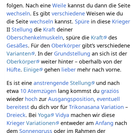
folgen. Nach eine
Weile
kannst du dann die Seite
wechseln
. Es gibt
verschiedene
Weisen wie du
die Seite
wechseln
kannst.
Spüre
in diese
Krieger
II
Stellung
die
Kraft
deiner
Oberschenkelmuskeln
, spüre die
Kraft
des
Gesäßes
. Für den
Oberkörper
gibt’s verschiedene
Varianten
. In der
Grundstellung
an sich ist der
Oberkörper
weiter hinter – oberhalb von der
Hüfte
.
Einige
gehen
lieber
mehr nach vorne.
Es ist eine
anstrengende
Stellung
und nach
etwa
10
Atemzügen
lang kommst du
graziös
wieder
hoch
zur
Ausgangsposition
,
eventuell
bereitest
du dich vor für
Trikonasana
Variation
–
Dreieck
. Bei
Yoga
Vidya
machen wir diese
Krieger
Variationen
entweder am
Anfang
nach
dem
Sonnengruss
oder im Rahmen der