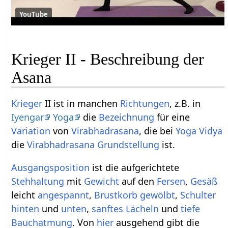
YouTube
Krieger II - Beschreibung der
Asana
Krieger
II ist in manchen
Richtungen
, z.B. in
Iyengar
Yoga
die
Bezeichnung
für eine
Variation
von
Virabhadrasana
, die bei
Yoga Vidya
die
Virabhadrasana
Grundstellung
ist.
Ausgangsposition
ist die aufgerichtete
Stehhaltung
mit
Gewicht
auf den
Fersen
,
Gesäß
leicht
angespannt
,
Brustkorb
gewölbt
,
Schulter
hinten
und
unten
,
sanftes
Lächeln
und
tiefe
Bauchatmung
. Von
hier
ausgehend gibt die