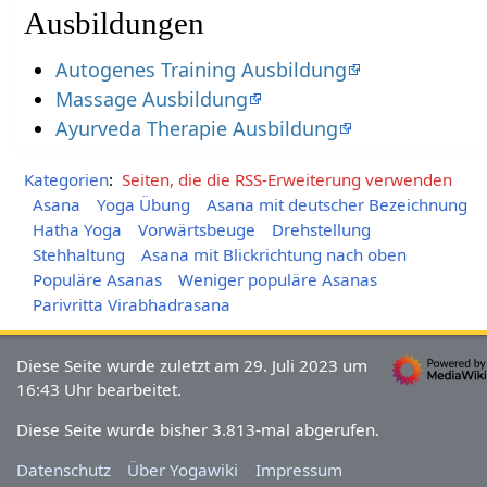
Ausbildungen
Autogenes Training Ausbildung
Massage Ausbildung
Ayurveda Therapie Ausbildung
Kategorien
:
Seiten, die die RSS-Erweiterung verwenden
Asana
Yoga Übung
Asana mit deutscher Bezeichnung
Hatha Yoga
Vorwärtsbeuge
Drehstellung
Stehhaltung
Asana mit Blickrichtung nach oben
Populäre Asanas
Weniger populäre Asanas
Parivritta Virabhadrasana
Diese Seite wurde zuletzt am 29. Juli 2023 um
16:43 Uhr bearbeitet.
Diese Seite wurde bisher 3.813-mal abgerufen.
Datenschutz
Über Yogawiki
Impressum