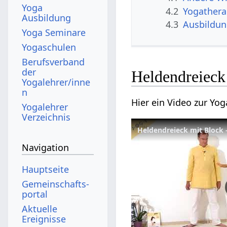
Yoga
4.2
Yogathera
Ausbildung
4.3
Ausbildu
Yoga Seminare
Yogaschulen
Berufsverband
der
Heldendreieck 
Yogalehrer/inne
n
Hier ein Video zur Yo
Yogalehrer
Verzeichnis
Heldendreieck mit Block 
Navigation
Hauptseite
Gemeinschafts­
portal
Aktuelle
Ereignisse