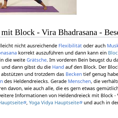
 mit Block - Vira Bhadrasana - Be
leicht nicht ausreichende
Flexibilität
oder auch
Musk
onasana
korrekt auszuführen und dann kann ein
Bloc
in die weite
Grätsche
. Im vorderen Bein beugst du d
t und dann gibst du die
Hand
auf den Block. Der Bloc
 abstützen und trotzdem das
Becken
tief genug habe
on
des Heldendreiecks. Gerade
Menschen
, die verhä
ren davon, wie auch alle, die es gern etwas gemütlic
weitere Informationen von Heldendreieck mit Block -
Hauptseite
,
Yoga Vidya Hauptseite
und auch in de