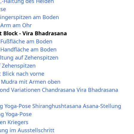
n,-Haltung des Helden
ose
Fingerspitzen am Boden
t Arm am Ohr
 Block - Vira Bhadrasana
 Fußfläche am Boden
t Handfläche am Boden
ltung auf Zehenspitzen
f Zehenspitzen
 Blick nach vorne
e Mudra mit Armen oben
ond Variationen Chandrasana Vira Bhadrasana
g Yoga-Pose Shiranghushtasana Asana-Stellung
ng Yoga-Pose
en Kriegers
ung im Ausstellschritt