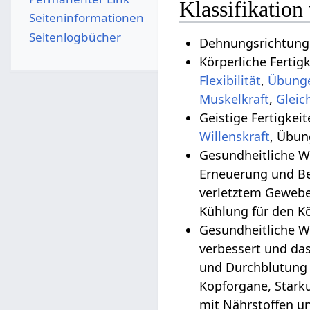
Klassifikation
Seiten­­informationen
Seitenlogbücher
Dehnungsrichtung:
Körperliche Fertig
Flexibilität
,
Übunge
Muskelkraft
,
Geistige Fertigkei
Willenskraft
, Übun
Gesundheitliche Wirkungen
Erneuerung und Be
verletztem Gewebe
Kühlung für den K
Gesundheitliche W
verbessert und da
und Durchblutung 
Kopforgane, Stärk
mit Nährstoffen un