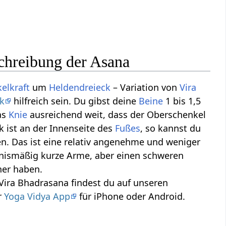
schreibung der Asana
elkraft
um
Heldendreieck
– Variation von
Vira
k
hilfreich sein. Du gibst deine
Beine
1 bis 1,5
as
Knie
ausreichend weit, dass der Oberschenkel
k ist an der Innenseite des
Fußes
, so kannst du
n. Das ist eine relativ angenehme und weniger
ltnismäßig kurze Arme, aber einen schweren
her haben.
 Vira Bhadrasana findest du auf unseren
r
Yoga Vidya App
für iPhone oder Android.