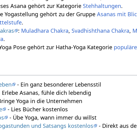
eses Asana gehört zur Kategorie
Stehhaltungen
.
se Yogastellung gehört zu der Gruppe
Asanas mit Bli
ttelstufe
.
akras
:
Muladhara Chakra
,
Svadhishthana Chakra
,
M
ra
.
 Yoga Pose gehört zur Hatha-Yoga Kategorie
populäre
leben
- Ein ganz besonderer Lebensstil
 Erlebe Asanas, fühle dich lebendig
Bringe Yoga in die Unternehmen
e
- Lies Bücher kostenlos
os
- Übe Yoga, wann immer du willst
 Yogastunden und Satsangs kostenlos
- Direkt aus 