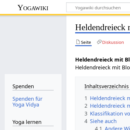
Yogawiki
Heldendreieck 
Seite
Diskussion
Heldendreieck mit Bl
Heldendreieck mit Bloc
Inhaltsverzeichnis
Spenden
1
Heldendreieck m
Spenden für
Yoga Vidya
2
Heldendreieck m
3
Klassifikation 
4
Siehe auch
Yoga lernen
4.1
Andere Wi