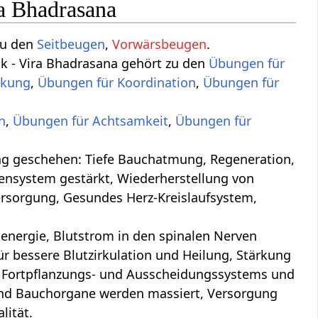
ra Bhadrasana
zu den
Seitbeugen
,
Vorwärsbeugen
.
ck - Vira Bhadrasana gehört zu den
Übungen für
rkung
,
Übungen für Koordination
,
Übungen für
n
,
Übungen für Achtsamkeit
,
Übungen für
ung, Regeneration,
ensystem gestärkt, Wiederherstellung von
ersorgung, Gesundes Herz-Kreislaufsystem,
nergie, Blutstrom in den spinalen Nerven
 bessere Blutzirkulation und Heilung, Stärkung
, Fortpflanzungs- und Ausscheidungssystems und
und Bauchorgane werden massiert, Versorgung
lität.