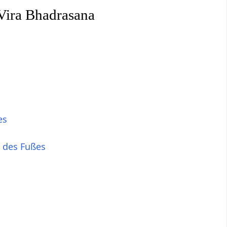
 Vira Bhadrasana
es
 des Fußes