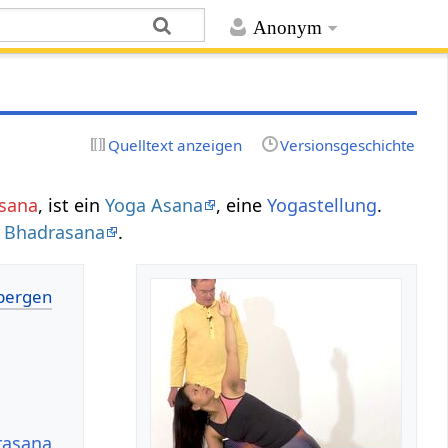
Anonym
Quelltext anzeigen
Versionsgeschichte
asana
, ist ein
Yoga Asana
, eine
Yogastellung
.
a Bhadrasana
.
a
rasana