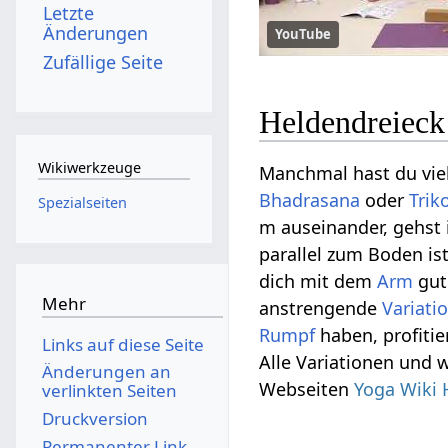
Letzte
Änderungen
YouTube
Zufällige Seite
Heldendreieck
Wikiwerkzeuge
Manchmal hast du viel
Bhadrasana
oder
Trik
Spezialseiten
m auseinander, gehst 
parallel zum Boden is
dich mit dem
Arm
gut
Mehr
anstrengende
Variati
Rumpf
haben, profitie
Links auf diese Seite
Alle Variationen und 
Änderungen an
Webseiten
Yoga Wiki 
verlinkten Seiten
Druckversion
Permanenter Link