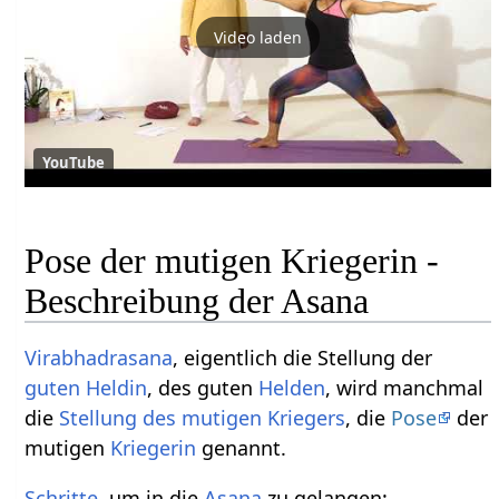
Video laden
YouTube
Pose der mutigen Kriegerin -
Beschreibung der Asana
Virabhadrasana
, eigentlich die Stellung der
guten Heldin
, des guten
Helden
, wird manchmal
die
Stellung des mutigen Kriegers
, die
Pose
der
mutigen
Kriegerin
genannt.
Schritte
, um in die
Asana
zu gelangen: