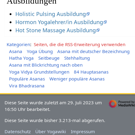
Ausbildungen
Holistic Pulsing Ausbildung
Hormon Yogalehrer/in Ausbildung
Hot Stone Massage Ausbildung
Kategorien
:
Seiten, die die RSS-Erweiterung verwenden
Asana
Yoga Übung
Asana mit deutscher Bezeichnung
Hatha Yoga
Seitbeuge
Stehhaltung
Asana mit Blickrichtung nach oben
Yoga Vidya Grundstellungen
84 Hauptasanas
Populäre Asanas
Weniger populäre Asanas
Vira Bhadrasana
Diese Seite wurde zuletzt am 29. Juli 2023 um
16:50 Uhr bearbeitet.
Diese Seite wurde bisher 3.213-mal abgerufen.
Datenschutz
Über Yogawiki
Impressum