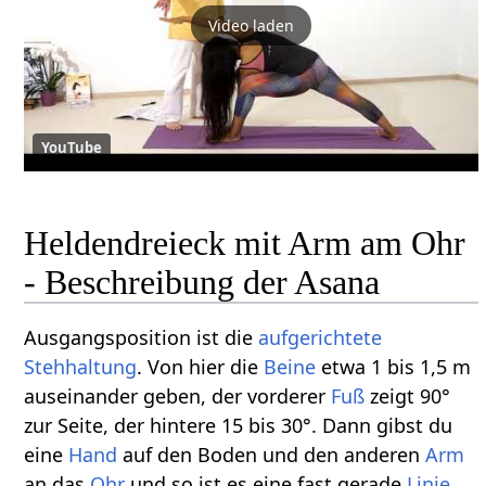
Video laden
YouTube
Heldendreieck mit Arm am Ohr
- Beschreibung der Asana
Ausgangsposition ist die
aufgerichtete
Stehhaltung
. Von hier die
Beine
etwa 1 bis 1,5 m
auseinander geben, der vorderer
Fuß
zeigt 90°
zur Seite, der hintere 15 bis 30°. Dann gibst du
eine
Hand
auf den Boden und den anderen
Arm
an das
Ohr
und so ist es eine fast gerade
Linie