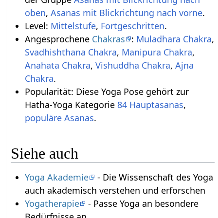
oben
,
Asanas mit Blickrichtung nach vorne
.
Level:
Mittelstufe
,
Fortgeschritten
.
Angesprochene
Chakras
:
Muladhara Chakra
,
Svadhishthana Chakra
,
Manipura Chakra
,
Anahata Chakra
,
Vishuddha Chakra
,
Ajna
Chakra
.
Popularität: Diese Yoga Pose gehört zur
Hatha-Yoga Kategorie
84 Hauptasanas
,
populäre Asanas
.
Siehe auch
Yoga Akademie
- Die Wissenschaft des Yoga
auch akademisch verstehen und erforschen
Yogatherapie
- Passe Yoga an besondere
Bedürfnisse an