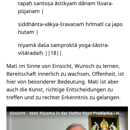
tapaḥ santoṣa āstikyaṁ dānam īśvara-
pūjanam |
siddhānta-vākya-śravaṇaṁ hrīmatī ca japo
hutam |
niyamā daśa samproktā yoga-śāstra-
viśāradaiḥ ||18||
Mati im Sinne von Einsicht, Wunsch zu lernen,
Bereitschaft innerlich zu wachsen, Offenheit, ist
hier von besonderer Bedeutung. Mati ist aber
auch die Kunst, richtige Entscheidungen zu
treffen und zu rechter Erkenntnis zu gelangen.
Einsicht - Mati Niyama in der Hatha Yoga Pradipika - HYP 1.18