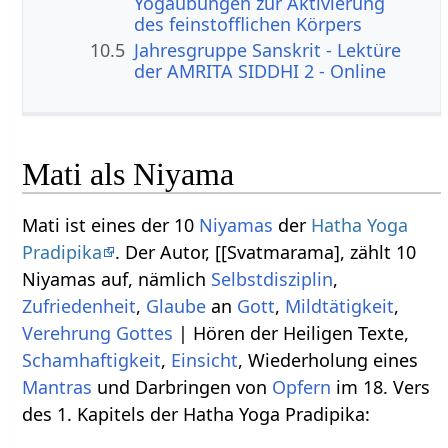
Yogaübungen zur Aktivierung
des feinstofflichen Körpers
10.5
Jahresgruppe Sanskrit - Lektüre
der AMRITA SIDDHI 2 - Online
Mati als Niyama
Mati ist eines der 10
Niyamas
der
Hatha Yoga
Pradipika
. Der Autor, [[Svatmarama], zählt 10
Niyamas auf, nämlich
Selbstdisziplin
,
Zufriedenheit
,
Glaube
an
Gott
,
Mildtätigkeit
,
Verehrung Gottes
| Hören der Heiligen Texte,
Schamhaftigkeit
,
Einsicht
, Wiederholung eines
Mantras
und Darbringen von
Opfern
im 18. Vers
des 1. Kapitels der Hatha Yoga Pradipika: