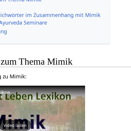
Ayurveda Seminare
ung
Hier ein kurzer Vortrag zu Mimik‏‎:
xikon
Video laden