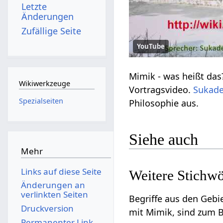
Letzte
Änderungen
Zufällige Seite
YouTube
Mimik‏‎ - was heißt das? Verstehe etwas mehr über das Thema Mimik‏‎ durch dieses
Wikiwerkzeuge
Vortragsvideo.
Sukad
Spezialseiten
Philosophie aus.
Siehe auch
Mehr
Links auf diese Seite
Änderungen an
verlinkten Seiten
Begriffe aus den Geb
Druckversion
mit Mimik‏‎, sind z
Permanenter Link