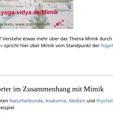
ev
spricht hier über Mimik‏‎ vom Standpunkt der
Yoga
ieten
Naturheilkunde
,
Anatomie
,
Medizin
und
Psychol
um Beispiel