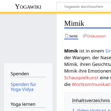
Yogawiki
Mimik
Seite
Diskussion
Mimik‏‎
ist in einem
Si
der Wangen, der Nase,
Mimik, ihren Gesicht
Mimik ihre Emotionen 
Spenden
Schauspielkunst
eine 
Spenden für
die
Wortkommunikati
Yoga Vidya
Inhaltsverzeichnis
Yoga lernen
1