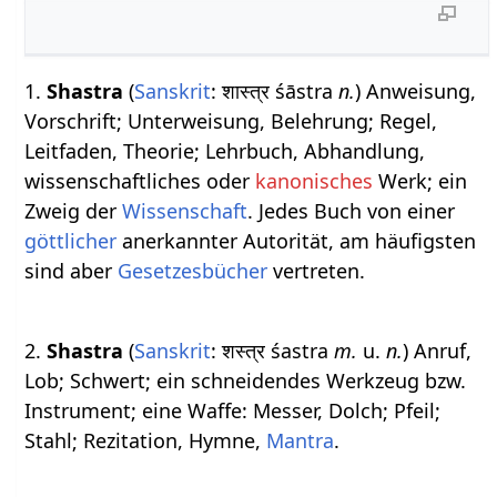
1.
Shastra
(
Sanskrit
: शास्त्र śāstra
n.
) Anweisung,
Vorschrift; Unterweisung, Belehrung; Regel,
Leitfaden, Theorie; Lehrbuch, Abhandlung,
wissenschaftliches oder
kanonisches
Werk; ein
Zweig der
Wissenschaft
. Jedes Buch von einer
göttlicher
anerkannter Autorität, am häufigsten
sind aber
Gesetzesbücher
vertreten.
2.
Shastra
(
Sanskrit
: शस्त्र śastra
m.
u.
n.
) Anruf,
Lob; Schwert; ein schneidendes Werkzeug bzw.
Instrument; eine Waffe: Messer, Dolch; Pfeil;
Stahl; Rezitation, Hymne,
Mantra
.