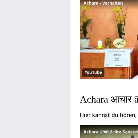
Achara - Verhalten
YouTube
Achara आचार ā
Hier kannst du hören,
Achara आचार ācāra Sanskr