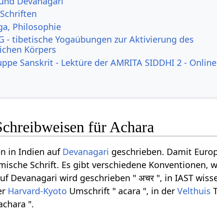
 und Devanagari
Schriften
ga, Philosophie
 - tibetische Yogaübungen zur Aktivierung des
lichen Körpers
uppe Sanskrit - Lektüre der AMRITA SIDDHI 2 - Online
Schreibweisen für Achara
n in Indien auf
Devanagari
geschrieben. Damit Europ
ömische Schrift. Es gibt verschiedene Konventionen, w
f Devanagari wird geschrieben " अचर ", in IAST wisse
er
Harvard-Kyoto
Umschrift " acara ", in der
Velthuis
T
achara ".