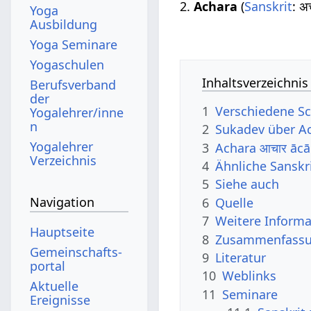
2.
Achara
(
Sanskrit
: अ
Yoga
Ausbildung
Yoga Seminare
Yogaschulen
Inhaltsverzeichnis
Berufsverband
der
1
Verschiedene Sc
Yogalehrer/inne
n
2
Sukadev über A
Yogalehrer
3
Achara आचार āc
Verzeichnis
4
Ähnliche Sanskr
5
Siehe auch
Navigation
6
Quelle
7
Weitere Informa
Hauptseite
8
Zusammenfassun
Gemeinschafts­
9
Literatur
portal
10
Weblinks
Aktuelle
11
Seminare
Ereignisse