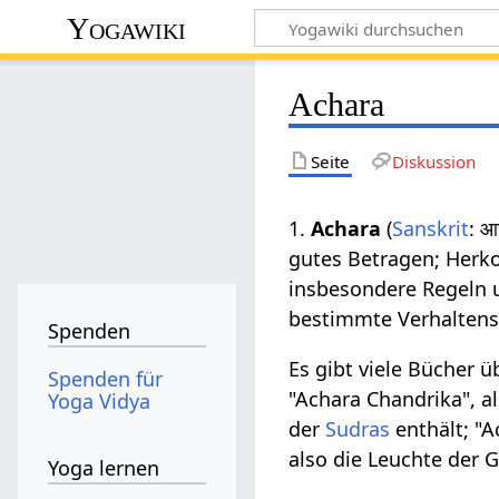
Yogawiki
Achara
Seite
Diskussion
1.
Achara
(
Sanskrit
: आ
gutes Betragen; Herk
insbesondere Regeln 
bestimmte Verhaltensw
Spenden
Es gibt viele Bücher 
Spenden für
"Achara Chandrika", a
Yoga Vidya
der
Sudras
enthält; "A
also die Leuchte der 
Yoga lernen