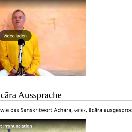
Video laden
cāra Aussprache
 wie das Sanskritwort Achara, आचार, ācāra ausgespro
it Pronunciation