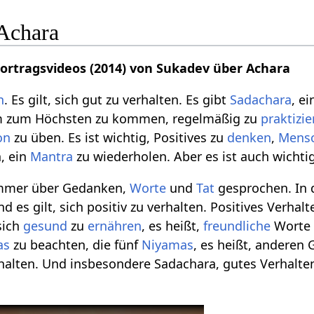
Achara
Vortragsvideos (2014) von Sukadev über Achara
n
. Es gilt, sich gut zu verhalten. Es gibt
Sadachara
, e
um zum Höchsten zu kommen, regelmäßig zu
praktizi
on
zu üben. Es ist wichtig, Positives zu
denken
,
Mens
, ein
Mantra
zu wiederholen. Aber es ist auch wichtig
immer über Gedanken,
Worte
und
Tat
gesprochen. In d
nd es gilt, sich positiv zu verhalten. Positives Verha
sich
gesund
zu
ernähren
, es heißt,
freundliche
Worte
as
zu beachten, die fünf
Niyamas
, es heißt, anderen 
rhalten. Und insbesondere Sadachara, gutes Verhalten