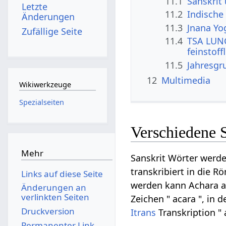
11.1
Sanskrit
Letzte
11.2
Indische 
Änderungen
11.3
Jnana Yo
Zufällige Seite
11.4
TSA LUNG
feinstoff
11.5
Jahresgr
12
Multimedia
Wikiwerkzeuge
Spezialseiten
Verschiedene 
Mehr
Sanskrit Wörter werde
transkribiert in die R
Links auf diese Seite
werden kann Achara au
Änderungen an
verlinkten Seiten
Zeichen " acara ", in d
Druckversion
Itrans
Transkription " 
Permanenter Link