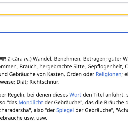
चार ā-cāra
m.
) Wandel, Benehmen, Betragen; guter W
ommen, Brauch, hergebrachte Sitte, Gepflogenheit, 
und Gebräuche von Kasten, Orden oder
Religionen
; 
eise; Diät; Richtschnur.
über Regeln, bei denen dieses
Wort
den Titel anführt, 
lso "das
Mondlicht
der Gebräuche", das die Bräuche d
charadarsha", also "der
Spiegel
der Gebräuche", "Acha
Gebräuche usw. usw.