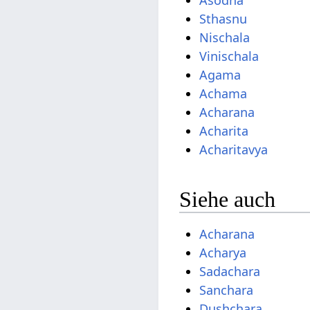
Sthasnu
Nischala
Vinischala
Agama
Achama
Acharana
Acharita
Acharitavya
Siehe auch
Acharana
Acharya
Sadachara
Sanchara
Dushchara