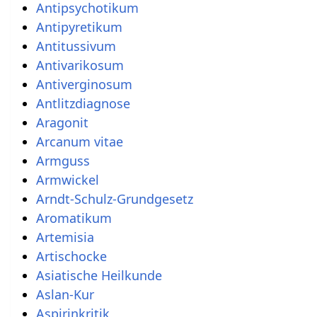
Antipsychotikum
Antipyretikum
Antitussivum
Antivarikosum
Antiverginosum
Antlitzdiagnose
Aragonit
Arcanum vitae
Armguss
Armwickel
Arndt-Schulz-Grundgesetz
Aromatikum
Artemisia
Artischocke
Asiatische Heilkunde
Aslan-Kur
Aspirinkritik