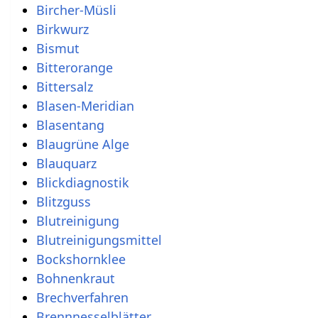
Bircher-Müsli
Birkwurz
Bismut
Bitterorange
Bittersalz
Blasen-Meridian
Blasentang
Blaugrüne Alge
Blauquarz
Blickdiagnostik
Blitzguss
Blutreinigung
Blutreinigungsmittel
Bockshornklee
Bohnenkraut
Brechverfahren
Brennnesselblätter