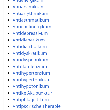
Antiallergikum
Antianämikum
Antiarrythmikum
Antiasthmatikum
Anticholinergikum
Antidepressivum
Antidiabetikum
Antidiarrhoikum
Antidyskratikum
Antidyspeptikum
Antiflatulenzium
Antihypertensium
Antihypertonikum
Antihypotonikum
Antike Akupunktur
Antiphlogistikum
Antipsorische Therapie