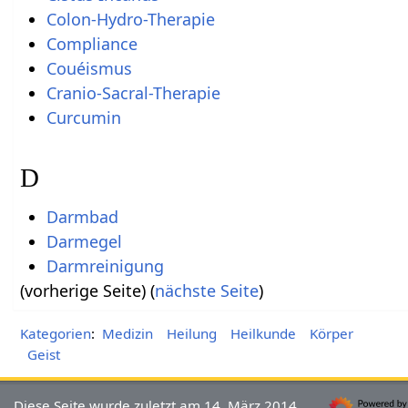
Colon-Hydro-Therapie
Compliance
Couéismus
Cranio-Sacral-Therapie
Curcumin
D
Darmbad
Darmegel
Darmreinigung
(vorherige Seite) (
nächste Seite
)
Kategorien
:
Medizin
Heilung
Heilkunde
Körper
Geist
Diese Seite wurde zuletzt am 14. März 2014