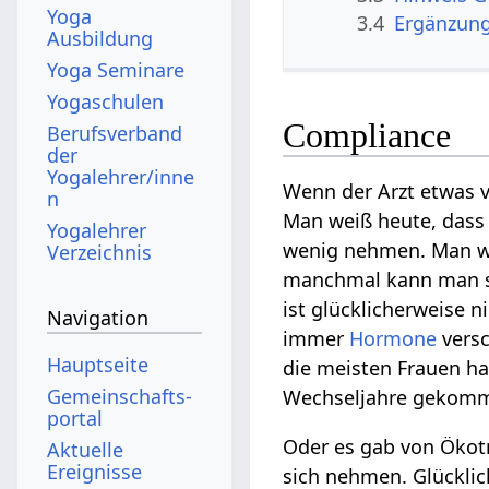
Yoga
3.4
Ergänzun
Ausbildung
Yoga Seminare
Yogaschulen
Compliance
Berufsverband
der
Yogalehrer/inne
Wenn der Arzt etwas v
n
Man weiß heute, dass 
Yogalehrer
wenig nehmen. Man wei
Verzeichnis
manchmal kann man sa
ist glücklicherweise 
Navigation
immer
Hormone
versc
Hauptseite
die meisten Frauen ha
Gemeinschafts­
Wechseljahre gekomme
portal
Oder es gab von Ökotr
Aktuelle
Ereignisse
sich nehmen. Glückli