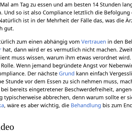
ei Mal am Tag zu essen und am besten 14 Stunden lan
n. Und so ist also Compliance letztlich die Befolg
atürlich ist in der Mehrheit der Fälle das, was die Ä
h gut.
atürlich zum einen abhängig vom
Vertrauen
in den Be
r
hat, dann wird er es vermutlich nicht machen. Zwei
tient muss wissen, warum ihm etwas verordnet wird. 
Rolle. Wenn jemand begründete Angst vor Nebenwirku
Compliance. Der nächste
Grund
kann einfach Vergessl
albe Stunde vor dem Essen zu sich nehmen muss, mac
bei bereits eingetretener Beschwerdefreiheit, ang
g typischerweise abbrechen, denn warum sollte er si
ka
, wäre es aber wichtig, die
Behandlung
bis zum End
ideo