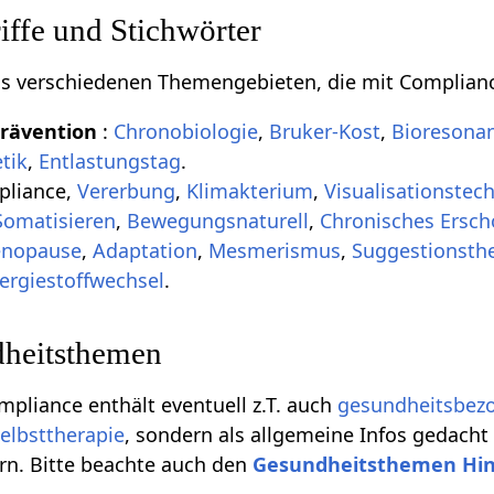
ffe und Stichwörter
aus verschiedenen Themengebieten, die mit Complian
Prävention
:
Chronobiologie
,
Bruker-Kost
,
Bioresonan
etik
,
Entlastungstag
.
pliance,
Vererbung
,
Klimakterium
,
Visualisationstech
Somatisieren
,
Bewegungsnaturell
,
Chronisches Ersc
nopause
,
Adaptation
,
Mesmerismus
,
Suggestionsth
ergiestoffwechsel
.
heitsthemen
mpliance enthält eventuell z.T. auch
gesundheitsbez
elbsttherapie
, sondern als allgemeine Infos gedacht
rn. Bitte beachte auch den
Gesundheitsthemen Hi