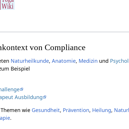
nkontext von Compliance
ieten
Naturheilkunde
,
Anatomie
,
Medizin
und
Psychol
zum Beispiel
hallenge
apeut Ausbildung
u Themen wie
Gesundheit
,
Prävention
,
Heilung
,
Natur
apie
.