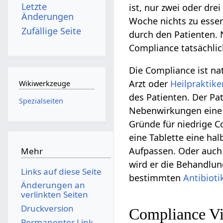
Letzte
ist, nur zwei oder dr
Änderungen
Woche nichts zu esse
Zufällige Seite
durch den Patienten. N
Compliance tatsächlic
Die Compliance ist n
Arzt oder
Heilpraktike
Wikiwerkzeuge
des Patienten. Der Pa
Spezialseiten
Nebenwirkungen eine 
Gründe für niedrige 
eine Tablette eine h
Aufpassen. Oder auch 
Mehr
wird er die Behandlun
Links auf diese Seite
bestimmten
Antibioti
Änderungen an
verlinkten Seiten
Druckversion
Compliance V
Permanenter Link