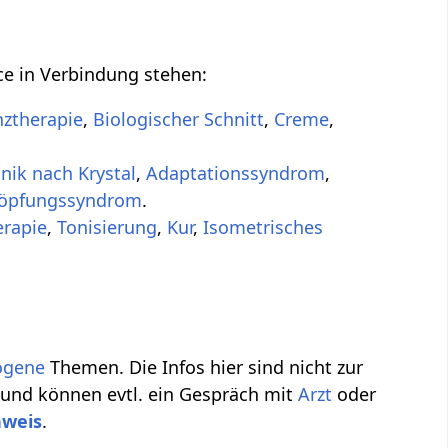
ce in Verbindung stehen:
ztherapie
,
Biologischer Schnitt
,
Creme
,
nik nach Krystal
,
Adaptationssyndrom
,
höpfungssyndrom
.
erapie
,
Tonisierung
,
Kur
,
Isometrisches
ogene
Themen. Die Infos hier sind nicht zur
 und können evtl. ein Gespräch mit
Arzt
oder
nweis
.