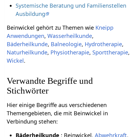
Systemische Beratung und Familienstellen
Ausbildung
Beinwickel gehört zu Themen wie
Kneipp
Anwendungen
,
Wasserheilkunde
,
Bäderheilkunde
,
Balneologie
,
Hydrotherapie
,
Naturheilkunde
,
Physiotherapie
,
Sporttherapie
,
Wickel
.
Verwandte Begriffe und
Stichwörter
Hier einige Begriffe aus verschiedenen
Themengebieten, die mit Beinwickel in
Verbindung stehen:
Bäderheilkunde
: Beinwickel,
Abwehrkraft
,