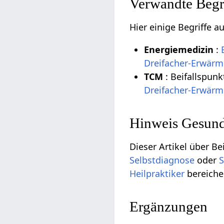
Verwandte Begri
Hier einige Begriffe 
Energiemedizin
:
Dreifacher-Erwärm
TCM
: Beifallspun
Dreifacher-Erwärm
Hinweis Gesund
Dieser Artikel über Be
Selbstdiagnose
oder
S
Heilpraktiker
bereiche
Ergänzungen