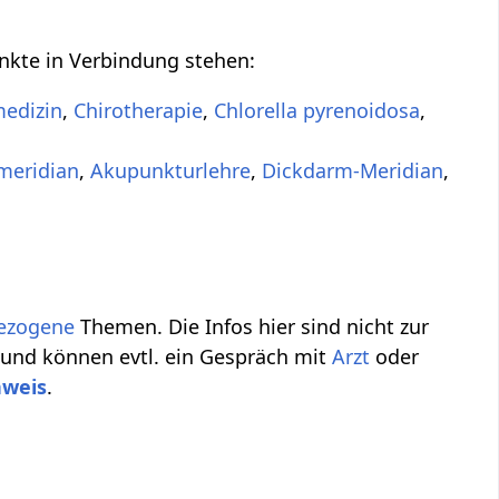
unkte in Verbindung stehen:
edizin
,
Chirotherapie
,
Chlorella pyrenoidosa
,
meridian
,
Akupunkturlehre
,
Dickdarm-Meridian
,
ezogene
Themen. Die Infos hier sind nicht zur
 und können evtl. ein Gespräch mit
Arzt
oder
nweis
.