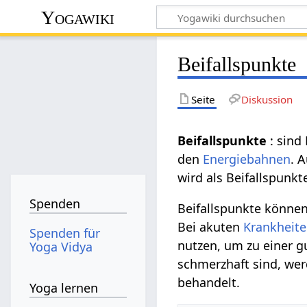
Yogawiki
Beifallspunkte
Seite
Diskussion
Beifallspunkte
: sind
den
Energiebahnen
. 
wird als Beifallspun
Spenden
Beifallspunkte könne
Bei akuten
Krankheit
Spenden für
nutzen, um zu einer 
Yoga Vidya
schmerzhaft sind, wer
behandelt.
Yoga lernen