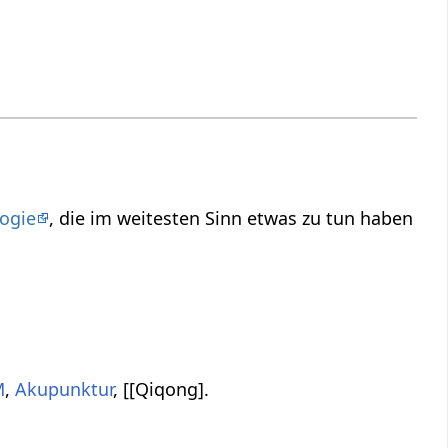
ogie
, die im weitesten Sinn etwas zu tun haben
M
,
Akupunktur
, [[Qiqong].