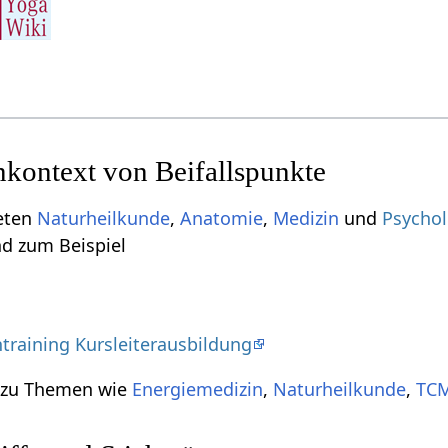
kontext von Beifallspunkte
ieten
Naturheilkunde
,
Anatomie
,
Medizin
und
Psychol
nd zum Beispiel
training Kursleiterausbildung
t zu Themen wie
Energiemedizin
,
Naturheilkunde
,
TC