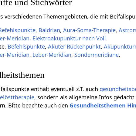
ffe und Stichwörter
aus verschiedenen Themengebieten, die mit Beifallsp
Befehlspunkte
,
Baldrian
,
Aura-Soma-Therapie
,
Astrom
er-Meridian
,
Elektroakupunktur nach Voll
.
kte,
Befehlspunkte
,
Akuter Rückenpunkt
,
Akupunktur
er-Meridian
,
Leber-Meridian
,
Sondermeridiane
.
heitsthemen
ifallspunkte enthält eventuell z.T. auch
gesundheitsb
elbsttherapie
, sondern als allgemeine Infos gedacht
rn. Bitte beachte auch den
Gesundheitsthemen Hi