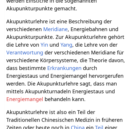
werden Einstiche in die sogenannten
Akupunkturpunkte gemacht.
Akupunkturlehre ist eine Beschreibung der
verschiedenen
Meridiane
, Energiebahnen und
Akupunkturpunkte. Zur Akupunkturlehre gehört
die Lehre von
Yin
und
Yang
, die Lehre von der
Verantwortung
der verschiedenen Meridiane für
verschiedene Körpersysteme, die Theorie davon,
dass bestimmte
Erkrankungen
durch
Energiestaus und Energiemangel hervorgerufen
werden. Die Akupunkturlehre sagt, dass man
mittels Akupunkturnadeln Energiestaus und
Energiemangel
behandeln kann.
Akupunkturlehre ist also ein Teil der
Traditionellen Chinesischen Medizin in früheren
Zeiten oder heute noch in
China
ein
Teil
einer