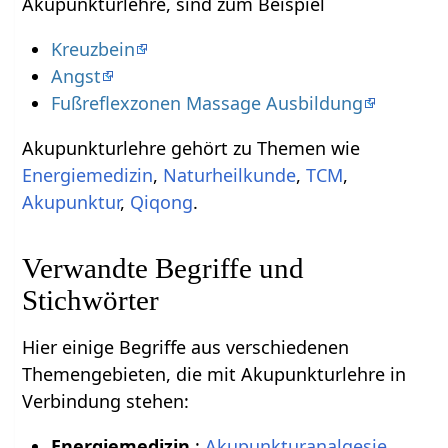
Akupunkturlehre, sind zum Beispiel
Kreuzbein
Angst
Fußreflexzonen Massage Ausbildung
Akupunkturlehre gehört zu Themen wie
Energiemedizin
,
Naturheilkunde
,
TCM
,
Akupunktur
,
Qiqong
.
Verwandte Begriffe und
Stichwörter
Hier einige Begriffe aus verschiedenen
Themengebieten, die mit Akupunkturlehre in
Verbindung stehen:
Energiemedizin
:
Akupunkturanalgesie
,