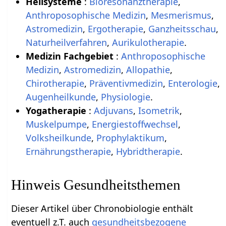
Heilsysteme
:
Bioresonanztherapie
,
Anthroposophische Medizin
,
Mesmerismus
,
Astromedizin
,
Ergotherapie
,
Ganzheitsschau
,
Naturheilverfahren
,
Aurikulotherapie
.
Medizin Fachgebiet
:
Anthroposophische
Medizin
,
Astromedizin
,
Allopathie
,
Chirotherapie
,
Präventivmedizin
,
Enterologie
,
Augenheilkunde
,
Physiologie
.
Yogatherapie
:
Adjuvans
,
Isometrik
,
Muskelpumpe
,
Energiestoffwechsel
,
Volksheilkunde
,
Prophylaktikum
,
Ernährungstherapie
,
Hybridtherapie
.
Hinweis Gesundheitsthemen
Dieser Artikel über Chronobiologie enthält
eventuell z.T. auch
gesundheitsbezogene