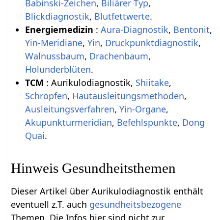
Babinski-Zeichen
,
Biliärer Typ
,
Blickdiagnostik
,
Blutfettwerte
.
Energiemedizin
:
Aura-Diagnostik
,
Bentonit
,
Yin-Meridiane
,
Yin
,
Druckpunktdiagnostik
,
Walnussbaum
,
Drachenbaum
,
Holunderblüten
.
TCM
: Aurikulodiagnostik,
Shiitake
,
Schröpfen
,
Hautausleitungsmethoden
,
Ausleitungsverfahren
,
Yin-Organe
,
Akupunkturmeridian
,
Befehlspunkte
,
Dong
Quai
.
Hinweis Gesundheitsthemen
Dieser Artikel über Aurikulodiagnostik enthält
eventuell z.T. auch
gesundheitsbezogene
Themen. Die Infos hier sind nicht zur