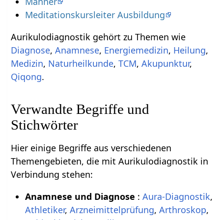
Männer
Meditationskursleiter Ausbildung
Aurikulodiagnostik gehört zu Themen wie
Diagnose
,
Anamnese
,
Energiemedizin
,
Heilung
,
Medizin
,
Naturheilkunde
,
TCM
,
Akupunktur
,
Qiqong
.
Verwandte Begriffe und
Stichwörter
Hier einige Begriffe aus verschiedenen
Themengebieten, die mit Aurikulodiagnostik in
Verbindung stehen:
Anamnese und Diagnose
:
Aura-Diagnostik
,
Athletiker
,
Arzneimittelprüfung
,
Arthroskop
,