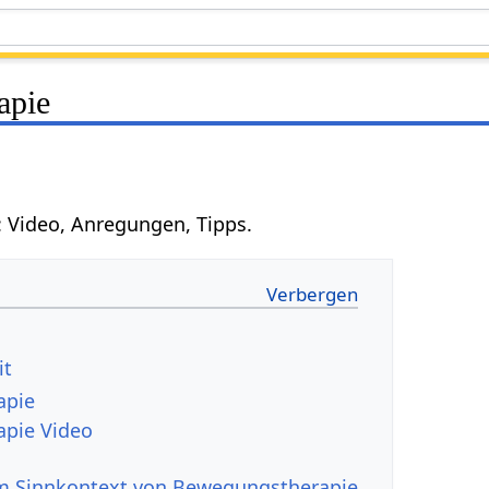
apie
: Video, Anregungen, Tipps.
it
apie
pie Video
m Sinnkontext von Bewegungstherapie