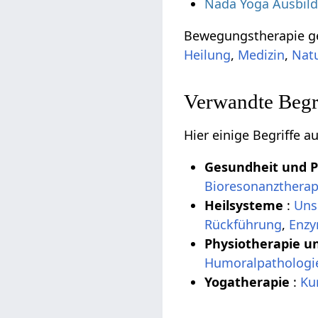
Nada Yoga Ausbil
Bewegungstherapie g
Heilung
,
Medizin
,
Nat
Verwandte Begri
Hier einige Begriffe 
Gesundheit und 
Bioresonanztherap
Heilsysteme
:
Uns
Rückführung
,
Enzy
Physiotherapie u
Humoralpathologi
Yogatherapie
:
Ku