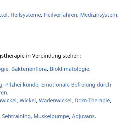
ttel
,
Heilsysteme
,
Heilverfahren
,
Medizinsystem
,
stherapie in Verbindung stehen:
ogie
,
Bakterienflora
,
Bioklimatologie
,
g
,
Pilzheilkunde
,
Emotionale Befreiung durch
ren
.
nwickel
,
Wickel
,
Wadenwickel
,
Dorn-Therapie
,
,
Sehtraining
,
Muskelpumpe
,
Adjuvans
.