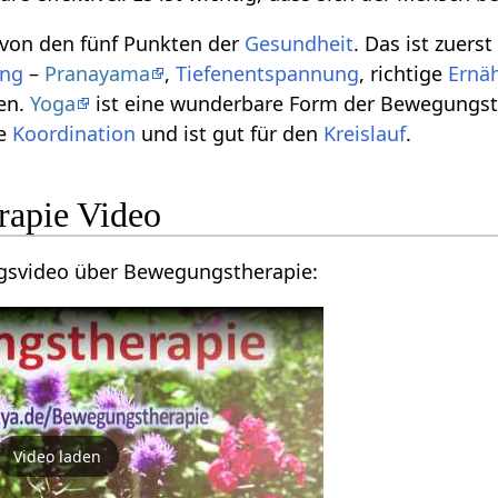
 von den fünf Punkten der
Gesundheit
. Das ist zuer
ng
–
Pranayama
,
Tiefenentspannung
, richtige
Ernä
en.
Yoga
ist eine wunderbare Form der Bewegungsthe
ie
Koordination
und ist gut für den
Kreislauf
.
rapie Video
gsvideo über Bewegungstherapie:
Video laden