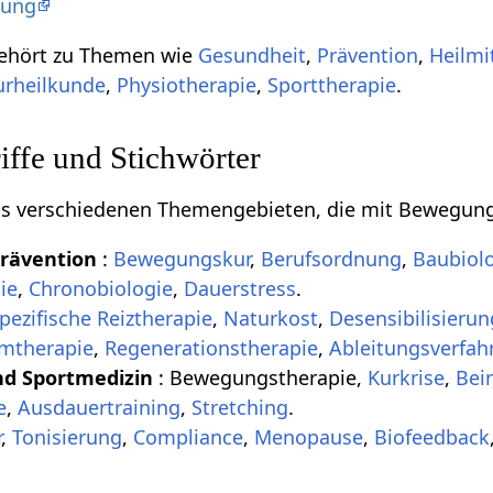
dung
ehört zu Themen wie
Gesundheit
,
Prävention
,
Heilmi
urheilkunde
,
Physiotherapie
,
Sporttherapie
.
ffe und Stichwörter
aus verschiedenen Themengebieten, die mit Bewegung
Prävention
:
Bewegungskur
,
Berufsordnung
,
Baubiol
ie
,
Chronobiologie
,
Dauerstress
.
pezifische Reiztherapie
,
Naturkost
,
Desensibilisierun
mtherapie
,
Regenerationstherapie
,
Ableitungsverfah
nd Sportmedizin
: Bewegungstherapie,
Kurkrise
,
Bei
e
,
Ausdauertraining
,
Stretching
.
r
,
Tonisierung
,
Compliance
,
Menopause
,
Biofeedback