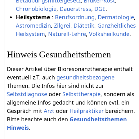
Betäubungsmittelgesetz
,
Bruker-Kost
,
Chronobiologie
,
Dauerstress
,
DGE
.
Heilsysteme
:
Berufsordnung
,
Dermatologie
,
Astromedizin
,
Zilgrei
,
Diätetik
,
Ganzheitliches
Heilsystem
,
Naturell-Lehre
,
Volksheilkunde
.
Hinweis Gesundheitsthemen
Dieser Artikel über Bioresonanztherapie enthält
eventuell z.T. auch
gesundheitsbezogene
Themen. Die Infos hier sind nicht zur
Selbstdiagnose
oder
Selbsttherapie
, sondern als
allgemeine Infos gedacht und können evtl. ein
Gespräch mit
Arzt
oder
Heilpraktiker
bereichern.
Bitte beachte auch den
Gesundheitsthemen
Hinweis
.