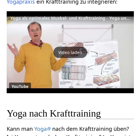
Yogapraxis
ein Krafttraining zu integrieren:
Yoga als optimales Muskel- und Krafttraining - Yoga und Sport 3 –YVS326
Video laden
YouTube
Yoga nach Krafttraining
Kann man
Yoga
nach dem Krafttraining üben?