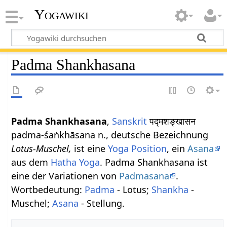
Yogawiki
Padma Shankhasana
Padma Shankhasana
,
Sanskrit
पद्मशङ्खासन
padma-śaṅkhāsana n., deutsche Bezeichnung
Lotus-Muschel,
ist eine
Yoga Position
, ein
Asana
aus dem
Hatha Yoga
. Padma Shankhasana ist
eine der Variationen von
Padmasana
.
Wortbedeutung:
Padma
- Lotus;
Shankha
-
Muschel;
Asana
- Stellung.