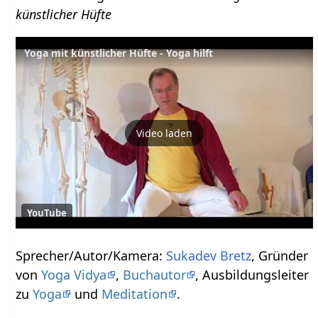
künstlicher Hüfte
Yoga mit künstlicher Hüfte - Yoga hilft
Video laden
YouTube
Sprecher/Autor/Kamera:
Sukadev Bretz
, Gründer
von
Yoga Vidya
,
Buchautor
, Ausbildungsleiter
zu
Yoga
und
Meditation
.