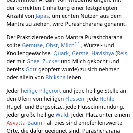
der korrekten Einhaltung einer festgelegten
Anzahl von
Japas
, um echten Nutzen aus dem
Mantra zu ziehen, wird Purashcharana genannt.
Der Praktizierende von Mantra Purashcharana
[
1
]
sollte
Gemüse
,
Obst
,
Milch
, Wurzel- und
Knollengewächse,
Quark
,
Gerste
,
Havishya
(
Reis
,
der mit
Ghee
,
Zucker
und Milch gekocht und
bereits
Gott
geopfert wurde) zu sich nehmen
oder allein von
Bhiksha
leben.
Jeder
heilige
Pilgerort
und jede heilige Stelle an
den Ufern von heiligen
Flüssen
, jede
Höhle
,
Hügel- und Bergspitze, jede Flusseinmündung,
jeder große heilige
Wald
, jeder Platz unter einem
Asvatta
-
Baum
- all dies sind empfehlenswerte
Orte, die dafür geeignet sind, Purashcharana