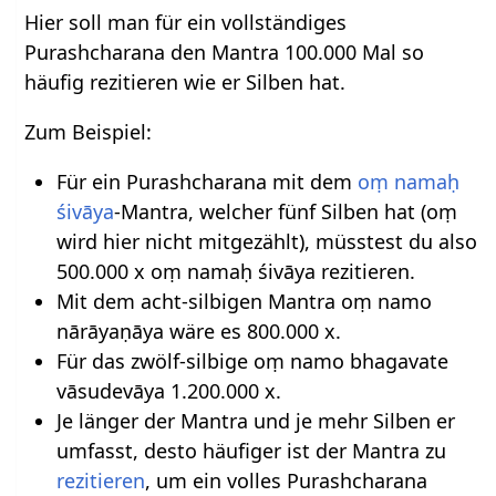
Hier soll man für ein vollständiges
Purashcharana den Mantra 100.000 Mal so
häufig rezitieren wie er Silben hat.
Zum Beispiel:
Für ein Purashcharana mit dem
oṃ namaḥ
śivāya
-Mantra, welcher fünf Silben hat (oṃ
wird hier nicht mitgezählt), müsstest du also
500.000 x oṃ namaḥ śivāya rezitieren.
Mit dem acht-silbigen Mantra oṃ namo
nārāyaṇāya wäre es 800.000 x.
Für das zwölf-silbige oṃ namo bhagavate
vāsudevāya 1.200.000 x.
Je länger der Mantra und je mehr Silben er
umfasst, desto häufiger ist der Mantra zu
rezitieren
, um ein volles Purashcharana