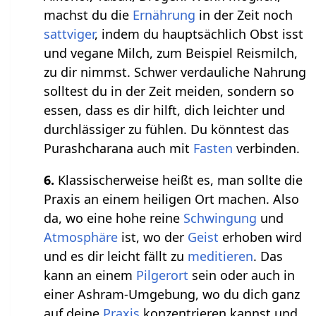
machst du die
Ernährung
in der Zeit noch
sattviger
, indem du hauptsächlich Obst isst
und vegane Milch, zum Beispiel Reismilch,
zu dir nimmst. Schwer verdauliche Nahrung
solltest du in der Zeit meiden, sondern so
essen, dass es dir hilft, dich leichter und
durchlässiger zu fühlen. Du könntest das
Purashcharana auch mit
Fasten
verbinden.
6.
Klassischerweise heißt es, man sollte die
Praxis an einem heiligen Ort machen. Also
da, wo eine hohe reine
Schwingung
und
Atmosphäre
ist, wo der
Geist
erhoben wird
und es dir leicht fällt zu
meditieren
. Das
kann an einem
Pilgerort
sein oder auch in
einer Ashram-Umgebung, wo du dich ganz
auf deine
Praxis
konzentrieren kannst und