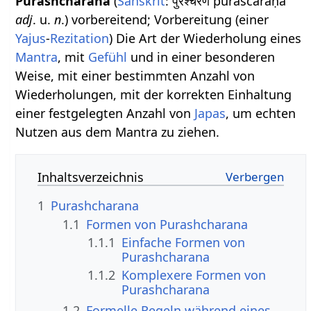
Purashcharana
(
Sanskrit
: पुरश्चरण puraścáraṇa
adj
. u.
n
.) vorbereitend; Vorbereitung (einer
Yajus
-
Rezitation
) Die Art der Wiederholung eines
Mantra
, mit
Gefühl
und in einer besonderen
Weise, mit einer bestimmten Anzahl von
Wiederholungen, mit der korrekten Einhaltung
einer festgelegten Anzahl von
Japas
, um echten
Nutzen aus dem Mantra zu ziehen.
Inhaltsverzeichnis
1
Purashcharana
1.1
Formen von Purashcharana
1.1.1
Einfache Formen von
Purashcharana
1.1.2
Komplexere Formen von
Purashcharana
1.2
Formelle Regeln während eines