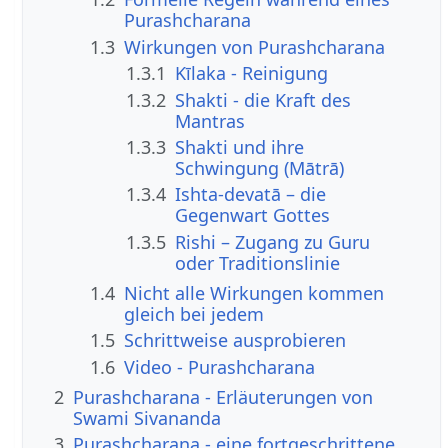
Purashcharana
1.3
Wirkungen von Purashcharana
1.3.1
Kīlaka - Reinigung
1.3.2
Shakti - die Kraft des
Mantras
1.3.3
Shakti und ihre
Schwingung (Mātrā)
1.3.4
Ishta-devatā – die
Gegenwart Gottes
1.3.5
Rishi – Zugang zu Guru
oder Traditionslinie
1.4
Nicht alle Wirkungen kommen
gleich bei jedem
1.5
Schrittweise ausprobieren
1.6
Video - Purashcharana
2
Purashcharana - Erläuterungen von
Swami Sivananda
3
Purashcharana - eine fortgeschrittene