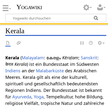
Yogawiki
Kerala
Kerala
(
Malayalam
: കേരളം
Kēraḷam
;
Sanskrit
:
केरल
Kerala
) ist ein Bundesstaat im Südwesten
Indiens
an der
Malabarküste
des Arabischen
Meeres. Kerala gilt als eine der kulturell,
spirituell und gesellschaftlich bedeutendsten
Regionen Indiens. Der Bundesstaat ist bekannt
für
Ayurveda
,
Yoga
, Tempelkultur, hohe Bildung,
religiöse Vielfalt, tropische Natur und zahlreiche