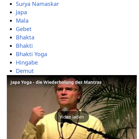
Surya Namaskar
Japa
Mala
Gebet
Bhakta
Bhakti
Bhakti Yoga
Hingabe
Demut
Japa Yoga - die Wiederholung des Mantras
Video laden