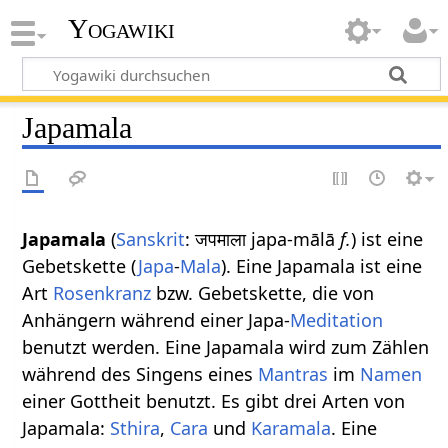
Yogawiki
Japamala
Japamala
(
Sanskrit
: जपमाला japa-mālā
f.
) ist eine
Gebetskette (
Japa
-
Mala
). Eine Japamala ist eine
Art
Rosenkranz
bzw. Gebetskette, die von
Anhängern während einer Japa-
Meditation
benutzt werden. Eine Japamala wird zum Zählen
während des Singens eines
Mantras
im
Namen
einer Gottheit benutzt. Es gibt drei Arten von
Japamala:
Sthira
,
Cara
und
Karamala
. Eine