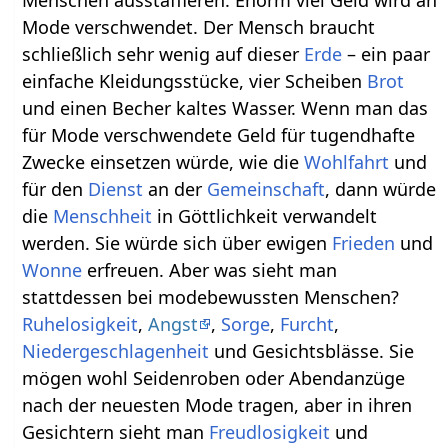
Menschen ausstaffieren. Enorm viel Geld wird an
Mode verschwendet. Der Mensch braucht
schließlich sehr wenig auf dieser
Erde
– ein paar
einfache Kleidungsstücke, vier Scheiben
Brot
und einen Becher kaltes Wasser. Wenn man das
für Mode verschwendete Geld für tugendhafte
Zwecke einsetzen würde, wie die
Wohlfahrt
und
für den
Dienst
an der
Gemeinschaft
, dann würde
die
Menschheit
in Göttlichkeit verwandelt
werden. Sie würde sich über ewigen
Frieden
und
Wonne
erfreuen. Aber was sieht man
stattdessen bei modebewussten Menschen?
Ruhelosigkeit
,
Angst
,
Sorge
,
Furcht
,
Niedergeschlagenheit
und Gesichtsblässe. Sie
mögen wohl Seidenroben oder Abendanzüge
nach der neuesten Mode tragen, aber in ihren
Gesichtern sieht man
Freudlosigkeit
und