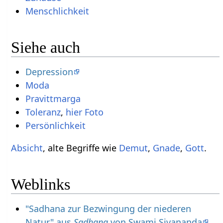
Menschlichkeit
Siehe auch
Depression
Moda
Pravittmarga
Toleranz
,
hier Foto
Persönlichkeit
Absicht
, alte Begriffe wie
Demut
,
Gnade
,
Gott
.
Weblinks
"Sadhana zur Bezwingung der niederen
Natur" aus
Sadhana
von Swami Sivananda