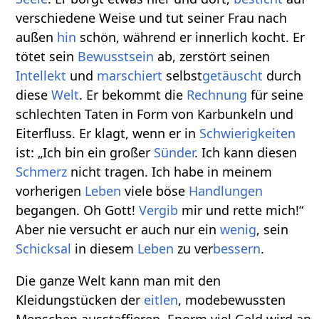
verschiedene Weise und tut seiner Frau nach
außen
hin
schön, während er innerlich kocht. Er
tötet sein
Bewusstsein
ab, zerstört seinen
Intellekt
und
marschiert
selbst
getäuscht
durch
diese
Welt
. Er bekommt die
Rechnung
für seine
schlechten Taten in Form von Karbunkeln und
Eiterfluss. Er klagt, wenn er in
Schwierigkeiten
ist: „Ich bin ein großer
Sünder
. Ich kann diesen
Schmerz
nicht tragen. Ich habe in meinem
vorherigen
Leben
viele böse
Handlungen
begangen. Oh Gott!
Vergib
mir und rette mich!“
Aber nie versucht er auch nur ein
wenig
, sein
Schicksal
in diesem
Leben
zu ver
bessern
.
Die ganze Welt kann man mit den
Kleidungstücken der
eitlen
, modebewussten