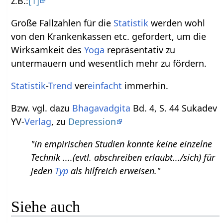
z.B.:
[1]
Große Fallzahlen für die
Statistik
werden wohl
von den Krankenkassen etc. gefordert, um die
Wirksamkeit des
Yoga
repräsentativ zu
untermauern und wesentlich mehr zu fördern.
Statistik
-
Trend
ver
einfacht
immerhin.
Bzw. vgl. dazu
Bhagavadgita
Bd. 4, S. 44 Sukadev
YV-
Verlag
, zu
Depression
"in empirischen Studien konnte keine einzelne
Technik ....(evtl. abschreiben erlaubt.../sich) für
jeden
Typ
als hilfreich erweisen."
Siehe auch