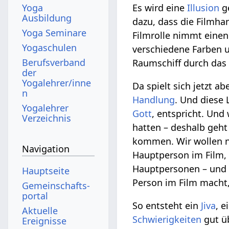
Yoga
Es wird eine
Illusion
ge
Ausbildung
dazu, dass die Filmh
Yoga Seminare
Filmrolle nimmt einen
Yogaschulen
verschiedene Farben
Berufsverband
Raumschiff durch da
der
Yogalehrer/inne
Da spielt sich jetzt a
n
Handlung
. Und diese
Yogalehrer
Gott
, entspricht. Und 
Verzeichnis
hatten – deshalb geht 
kommen. Wir wollen ni
Navigation
Hauptperson im Film, 
Hauptpersonen – und d
Hauptseite
Person im Film macht, 
Gemeinschafts­
portal
So entsteht ein
Jiva
, e
Aktuelle
Schwierigkeiten
gut üb
Ereignisse