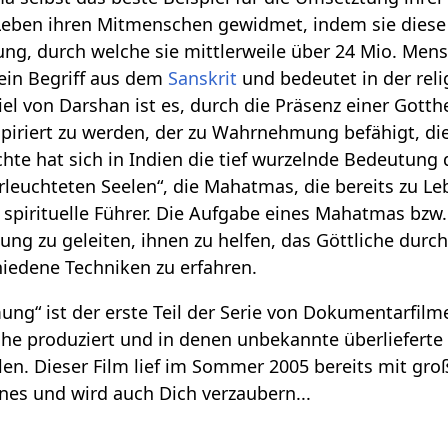
Leben ihren Mitmenschen gewidmet, indem sie diese 
g, durch welche sie mittlerweile über 24 Mio. Mensc
ein Begriff aus dem
Sanskrit
und bedeutet in der rel
iel von Darshan ist es, durch die Präsenz einer Gott
nspiriert zu werden, der zu Wahrnehmung befähigt, d
hte hat sich in Indien die tief wurzelnde Bedeutung
rleuchteten Seelen“, die Mahatmas, die bereits zu Le
ls spirituelle Führer. Die Aufgabe eines Mahatmas bzw
ng zu geleiten, ihnen zu helfen, das Göttliche durc
hiedene Techniken zu erfahren.
ng“ ist der erste Teil der Serie von Dokumentarfil
che produziert und in denen unbekannte überliefert
llen. Dieser Film lief im Sommer 2005 bereits mit gro
nnes und wird auch Dich verzaubern...