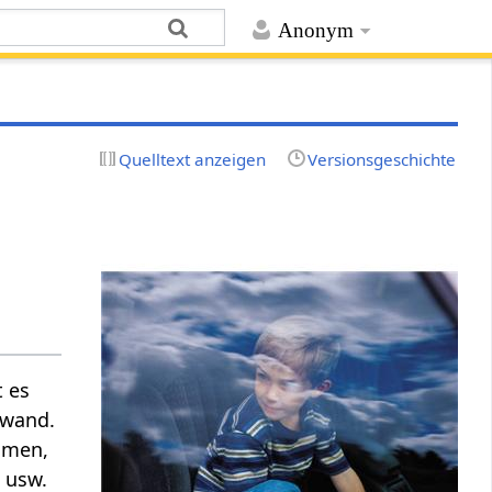
Anonym
Quelltext anzeigen
Versionsgeschichte
t es
nwand.
amen,
t
usw.