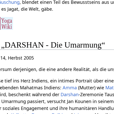
äuschung
, blendet einen Teil des Bewusstseins aus u
 es Jagat, die Welt, gäbe.
u: „DARSHAN - Die Umarmung“
 14, Herbst 2005
rsum derjenigen, die eine andere Realität, als die 
 tief ins Herz Indiens, ein intimes Portrait über ei
n lebenden Mahatmas Indiens:
Amma
(Mutter) wie
Mat
ird, beschenkt während der
Darshan
-Zeremonie Tau
Umarmung passiert, versucht Jan Kounen in seinem n
hr soziales Engagement und ihre humanitären Hand