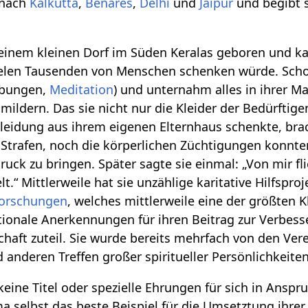
 nach
Kalkutta
,
Benares
,
Delhi
und
Jaipur
und begibt s
inem kleinen Dorf im Süden Keralas geboren und kam
ielen Tausenden von Menschen schenken würde. Schon 
 Übungen,
Meditation
) und unternahm alles in ihrer 
mildern. Das sie nicht nur die Kleider der Bedürfti
eidung aus ihrem eigenen Elternhaus schenkte, brach
Strafen, noch die körperlichen Züchtigungen konnten 
uck zu bringen. Später sagte sie einmal: „Von mir fl
t.“ Mittlerweile hat sie unzählige karitative Hilfsproj
orschungen
, welches mittlerweile eine der größten Kl
ionale Anerkennungen für ihren Beitrag zur Verbess
haft zuteil. Sie wurde bereits mehrfach von den Ver
d anderen Treffen großer spiritueller Persönlichkeit
ne Titel oder spezielle Ehrungen für sich in Anspru
a selbst das beste Beispiel für die Umsetztung ihrer 