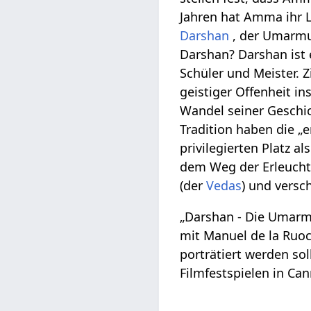
Jahren hat Amma ihr 
Darshan
, der Umarmun
Darshan? Darshan ist 
Schüler und Meister. Z
geistiger Offenheit i
Wandel seiner Geschic
Tradition haben die „e
privilegierten Platz a
dem Weg der Erleuchtu
(der
Vedas
) und versc
„Darshan - Die Umarmu
mit Manuel de la Ruo
porträtiert werden so
Filmfestspielen in Ca