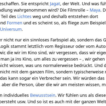
schaffen. Sie entspricht
Jagat
, der Welt. Und was fü
andlung wahrgenommen wird? Die Filmrolle –
Maya
. D
 Teil des
Lichtes
weg und deshalb entstehen dort
 und
Formen
und es scheint so, als fliege zum Beispiel
s
Universum
.
ber nicht nur ein sinnloses Farbspiel ab, sondern das 
 Logik stammt letztlich vom Regisseur oder vom Auto
wir, die wir im Kino sind, wir vergessen, dass wir ei
man ja ins Kino, um alles zu vergessen – , wir gehen 
cht wissen, was uns normalerweise bedrückt. Und dan
nicht mit dem ganzen Film, sondern typischerweise 
as kann sogar ein Verbrecher sein. Wir würden das 
aber die Person, über die wir am meisten wissen, mit
in individuelles
Bewusstsein
. Wir fühlen uns als dies
ersteht usw. Und so ist es auch mit der ganzen Welt