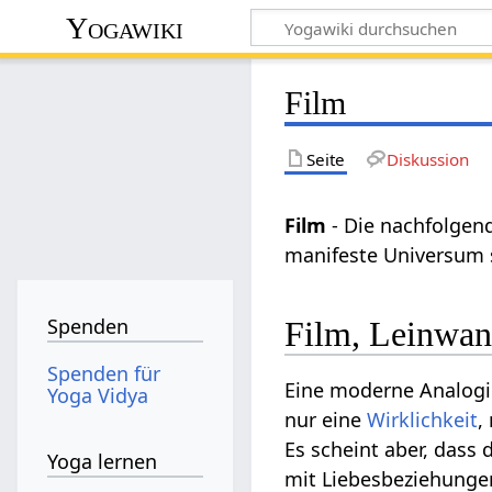
Yogawiki
Film
Seite
Diskussion
Film
- Die nachfolgend
manifeste Universum 
Spenden
Film, Leinwa
Spenden für
Eine moderne Analogie
Yoga Vidya
nur eine
Wirklichkeit
,
Es scheint aber, dass 
Yoga lernen
mit Liebesbeziehunge