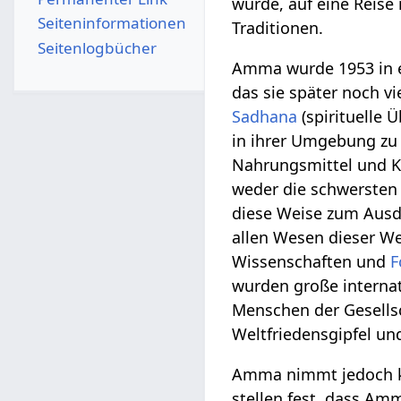
wurde, auf eine Reise
Seiten­­informationen
Traditionen.
Seitenlogbücher
Amma wurde 1953 in e
das sie später noch v
Sadhana
(spirituelle
in ihrer Umgebung zu 
Nahrungsmittel und Kl
weder die schwersten 
diese Weise zum Ausdr
allen Wesen dieser Wel
Wissenschaften und
F
wurden große internat
Menschen der Gesellsc
Weltfriedensgipfel un
Amma nimmt jedoch kei
stellen fest, dass Amm