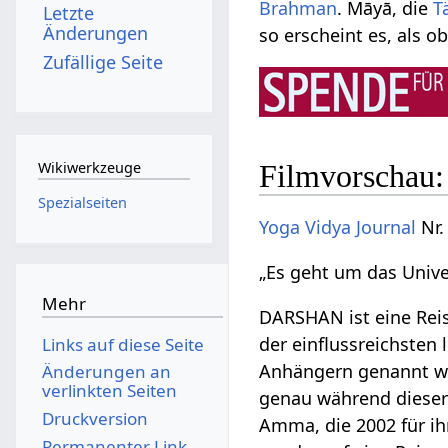
Brahman
. Māyā, die
T
Letzte
Änderungen
so erscheint es, als ob
Zufällige Seite
Filmvorscha
Wikiwerkzeuge
Spezialseiten
Yoga Vidya Journal
Nr.
„Es geht um das Unive
Mehr
DARSHAN ist eine Reise
der einflussreichste
Links auf diese Seite
Anhängern genannt w
Änderungen an
verlinkten Seiten
genau während dieser 
Druckversion
Amma, die 2002 für i
Permanenter Link