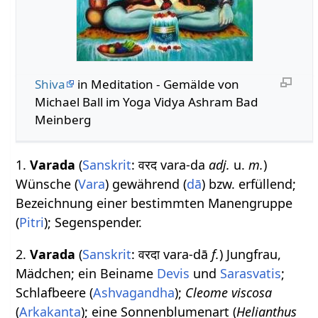
Shiva
in Meditation - Gemälde von
Michael Ball im Yoga Vidya Ashram Bad
Meinberg
1.
Varada
(
Sanskrit
: वरद vara-da
adj.
u.
m.
)
Wünsche (
Vara
) gewährend (
dā
) bzw. erfüllend;
Bezeichnung einer bestimmten Manengruppe
(
Pitri
); Segenspender.
2.
Varada
(
Sanskrit
: वरदा vara-dā
f.
) Jungfrau,
Mädchen; ein Beiname
Devis
und
Sarasvatis
;
Schlafbeere (
Ashvagandha
);
Cleome viscosa
(
Arkakanta
); eine Sonnenblumenart (
Helianthus