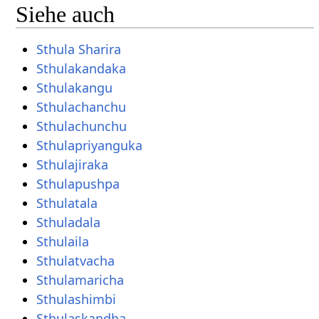
Siehe auch
Sthula Sharira
Sthulakandaka
Sthulakangu
Sthulachanchu
Sthulachunchu
Sthulapriyanguka
Sthulajiraka
Sthulapushpa
Sthulatala
Sthuladala
Sthulaila
Sthulatvacha
Sthulamaricha
Sthulashimbi
Sthulaskandha