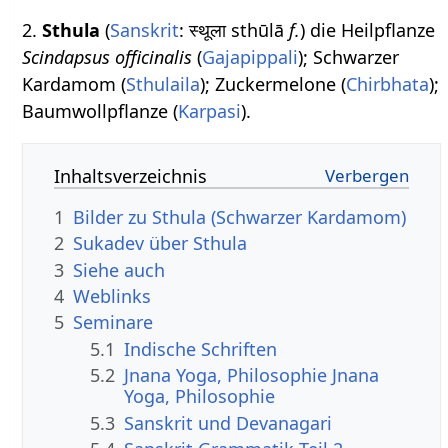
2.
Sthula
(
Sanskrit
: स्थूला sthūlā
f.
) die Heilpflanze
Scindapsus officinalis
(
Gajapippali
); Schwarzer
Kardamom (
Sthulaila
); Zuckermelone (
Chirbhata
);
Baumwollpflanze (
Karpasi
).
Inhaltsverzeichnis
1
Bilder zu Sthula (Schwarzer Kardamom)
2
Sukadev über Sthula
3
Siehe auch
4
Weblinks
5
Seminare
5.1
Indische Schriften
5.2
Jnana Yoga, Philosophie Jnana
Yoga, Philosophie
5.3
Sanskrit und Devanagari