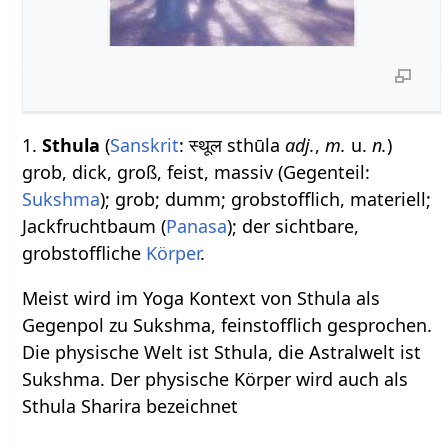
1.
Sthula
(
Sanskrit
: स्थूल sthūla
adj.
,
m.
u.
n.
)
grob, dick, groß, feist, massiv (Gegenteil:
Sukshma
); grob; dumm; grobstofflich, materiell;
Jackfruchtbaum (
Panasa
); der sichtbare,
grobstoffliche
Körper
.
Meist wird im Yoga Kontext von Sthula als
Gegenpol zu Sukshma, feinstofflich gesprochen.
Die physische Welt ist Sthula, die Astralwelt ist
Sukshma. Der physische Körper wird auch als
Sthula Sharira bezeichnet