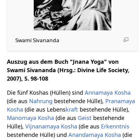
Swami Sivananda
Auszug aus dem Buch "Jnana Yoga" von
Swami Sivananda (Hrsg.: Divine Life Society,
2007), S. 98-108
Die fünf Koshas (Hüllen) sind
Annamaya Kosha
(die aus
Nahrung
bestehende Hülle),
Pranamaya
Kosha
(die aus Lebens
kraft
bestehende Hülle),
Manomaya Kosha
(die aus
Geist
bestehende
Hülle),
Vijnanamaya Kosha
(die aus
Erkenntnis
bestehende Hülle) und
Anandamaya Kosha
(die