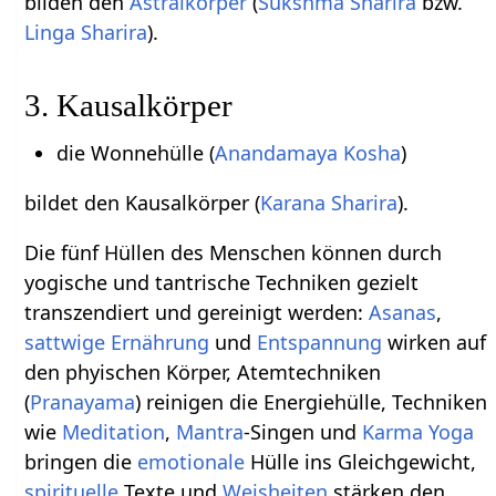
bilden den
Astralkörper
(
Sukshma Sharira
bzw.
Linga Sharira
).
3. Kausalkörper
die Wonnehülle (
Anandamaya Kosha
)
bildet den Kausalkörper (
Karana Sharira
).
Die fünf Hüllen des Menschen können durch
yogische und tantrische Techniken gezielt
transzendiert und gereinigt werden:
Asanas
,
sattwige
Ernährung
und
Entspannung
wirken auf
den phyischen Körper, Atemtechniken
(
Pranayama
) reinigen die Energiehülle, Techniken
wie
Meditation
,
Mantra
-Singen und
Karma Yoga
bringen die
emotionale
Hülle ins Gleichgewicht,
spirituelle
Texte und
Weisheiten
stärken den