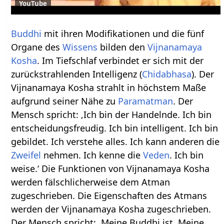
YouTube
Buddhi
mit ihren Modifikationen und die fünf
Organe des
Wissens
bilden den
Vijnanamaya
Kosha
. Im Tiefschlaf verbindet er sich mit der
zurückstrahlenden Intelligenz (
Chid
abhasa
). Der
Vijnanamaya Kosha strahlt in höchstem Maße
aufgrund seiner Nähe zu
Paramatman
. Der
Mensch spricht: ‚Ich bin der Handelnde. Ich bin
entscheidungsfreudig. Ich bin intelligent. Ich bin
gebildet. Ich verstehe alles. Ich kann anderen die
Zweifel
nehmen. Ich kenne die
Veden
. Ich bin
weise.‘ Die Funktionen von Vijnanamaya Kosha
werden fälschlicherweise dem Atman
zugeschrieben. Die Eigenschaften des Atmans
werden der Vijnanamaya Kosha zugeschrieben.
Der Mensch spricht: ‚Meine Buddhi ist. Meine