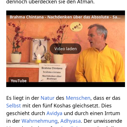
dennoch überdecken sie den Atman.
Brahma Chintana - Nachdenken über das Absolute - Sanskrit Lexikon
Video laden
YouTube
Es liegt in der
Natur
des
Menschen
, dass er das
Selbst
mit den fünf Koshas gleichsetzt. Dies
geschieht durch
Avidya
und durch einen Irrtum
in der
Wahrnehmung
,
Adhyasa
. Der unwissende