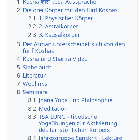
1
Kosha कोश kośa Aussprache
2
Die drei Körper mit den fünf Koshas
2.1
1. Physischer Körper
2.2
2. Astralkörper
2.3
3. Kausalkörper
3
Der Atman unterscheidet sich von den
fünf Koshas
4
Kosha und Sharira Video
5
Siehe auch
6
Literatur
7
Weblinks
8
Seminare
8.1
Jnana Yoga und Philosophie
8.2
Meditation
8.3
TSA LUNG - tibetische
Yogaübungen zur Aktivierung
des feinstofflichen Körpers
8.4
Jahresgruppe Sanskrit - Lektüre