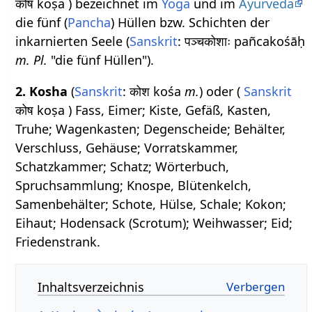
कोष koṣa ) bezeichnet im
Yoga
und im
Ayurveda
die fünf (
Pancha
) Hüllen bzw. Schichten der
inkarnierten Seele (
Sanskrit
: पञ्चकोशाः pañcakośāḥ
m. Pl.
"die fünf Hüllen").
2. Kosha
(
Sanskrit
: कोश kośa
m.
) oder (
Sanskrit
कोष koṣa ) Fass, Eimer; Kiste, Gefäß, Kasten,
Truhe; Wagenkasten; Degenscheide; Behälter,
Verschluss, Gehäuse; Vorratskammer,
Schatzkammer; Schatz; Wörterbuch,
Spruchsammlung; Knospe, Blütenkelch,
Samenbehälter; Schote, Hülse, Schale; Kokon;
Eihaut; Hodensack (Scrotum); Weihwasser; Eid;
Friedenstrank.
Inhaltsverzeichnis