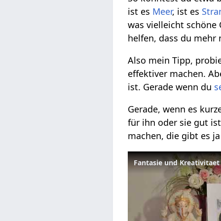
ist es
Meer
, ist es
Stra
was vielleicht schöne
helfen, dass du mehr
Also mein Tipp, probi
effektiver machen. Abe
ist. Gerade wenn du
s
Gerade, wenn es kurze
für ihn oder sie gut i
machen, die gibt es j
Fantasie und Kreativitae