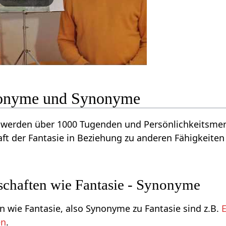
ntonyme und Synonyme
werden über 1000 Tugenden und Persönlichkeitsmerk
ft der Fantasie in Beziehung zu anderen Fähigkeiten
schaften wie Fantasie - Synonyme
n wie Fantasie, also Synonyme zu Fantasie sind z.B.
E
en
.