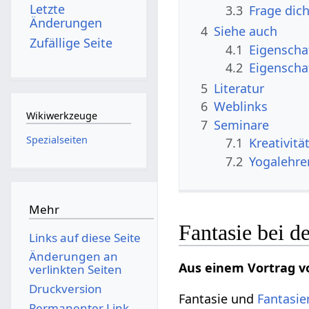
Letzte
3.3
Frage dic
Änderungen
4
Siehe auch
Zufällige Seite
4.1
Eigenscha
4.2
Eigenscha
5
Literatur
6
Weblinks
Wikiwerkzeuge
7
Seminare
Spezialseiten
7.1
Kreativitä
7.2
Yogalehre
Mehr
Fantasie bei d
Links auf diese Seite
Änderungen an
Aus einem Vortrag v
verlinkten Seiten
Druckversion
Fantasie und
Fantasie
Permanenter Link