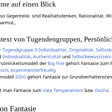
me auf einen Blick
o Gegenteile, sind Realitätsdenken, Rationalität, Wir
narmut,.
ntext von Tugendengruppen, Persönli
ur
Tugendgruppe 9 Individualität, Originalität, Selbst
nd
Individualität
,
Authentizität
und
Selbstbewusstsein
rsönlickeitsmodell der
Big Five
gehört Fantasie zum P
isch
,
experimentierfreudig
smodell
DISG
gehört Fantasie zur Grundverhaltensten
t man Fantasie zum
Vata
Temperament
bzw.
Dosha
.
on Fantasie