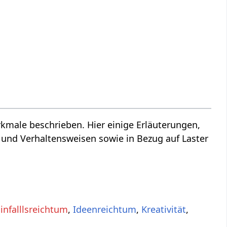
male beschrieben. Hier einige Erläuterungen,
 und Verhaltensweisen sowie in Bezug auf Laster
infalllsreichtum
,
Ideenreichtum
,
Kreativität
,