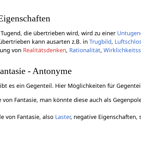
Eigenschaften
 Tugend, die übertrieben wird, wird zu einer
Untugen
 übertrieben kann ausarten z.B. in
Trugbild
,
Luftschlo
erung von
Realitätsdenken
,
Rationalität
,
Wirklichkeits
Fantasie - Antonyme
ibt es ein Gegenteil. Hier Möglichkeiten für Gegente
le von Fantasie, man könnte diese auch als Gegenpol
e von Fantasie, also
Laster
, negative Eigenschaften, 