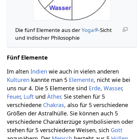
Die fünf Elemente aus der
Yoga
-Sicht
und indischer Philosophie
Fünf Elemente
Im alten
Indien
wie auch in vielen anderen
Kulturen
kannte man 5
Elemente
, nicht wie bei
uns nur 4. Die 5 Elemente sind
Erde
,
Wasser
,
Feuer
,
Luft
und
Äther
. Sie stehen für 5
verschiedene
Chakras
, also für 5 verschiedene
Größen der Astralhülle. Sie können auch 5
verschiedene Charakterzüge symbolisieren oder
stehen für 5 verschiedene Weisen, sich
Gott
anzunähern. Der
Mensch
besteht aus 5
Hüllen
,