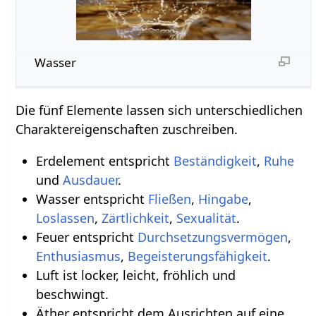
Wasser
Die fünf Elemente lassen sich unterschiedlichen
Charaktereigenschaften zuschreiben.
Erdelement entspricht
Beständigkeit
,
Ruhe
und
Ausdauer
.
Wasser entspricht
Fließen
,
Hingabe
,
Loslassen
,
Zärtlichkeit
,
Sexualität
.
Feuer entspricht
Durchsetzungsvermögen
,
Enthusiasmus
,
Begeisterungsfähigkeit
.
Luft ist locker, leicht, fröhlich und
beschwingt.
Äther entspricht dem Ausrichten auf eine