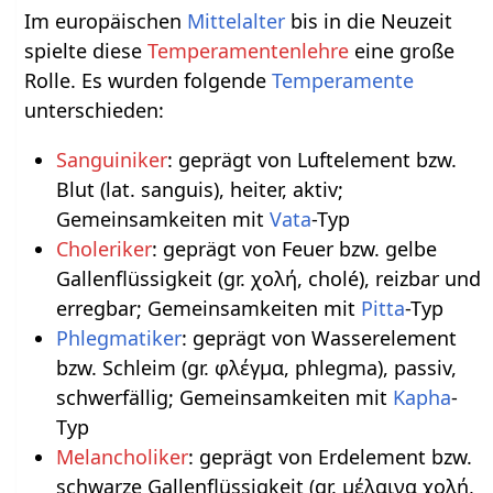
Im europäischen
Mittelalter
bis in die Neuzeit
spielte diese
Temperamentenlehre
eine große
Rolle. Es wurden folgende
Temperamente
unterschieden:
Sanguiniker
: geprägt von Luftelement bzw.
Blut (lat. sanguis), heiter, aktiv;
Gemeinsamkeiten mit
Vata
-Typ
Choleriker
: geprägt von Feuer bzw. gelbe
Gallenflüssigkeit (gr. χολή, cholé), reizbar und
erregbar; Gemeinsamkeiten mit
Pitta
-Typ
Phlegmatiker
: geprägt von Wasserelement
bzw. Schleim (gr. φλέγμα, phlegma), passiv,
schwerfällig; Gemeinsamkeiten mit
Kapha
-
Typ
Melancholiker
: geprägt von Erdelement bzw.
schwarze Gallenflüssigkeit (gr. μέλαινα χολή,