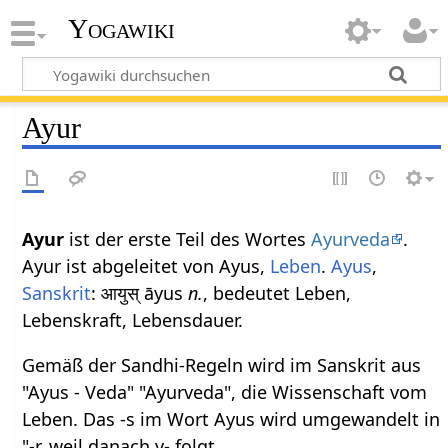
Yogawiki
Ayur
Ayur
ist der erste Teil des Wortes
Ayurveda
.
Ayur ist abgeleitet von Ayus,
Leben
.
Ayus
,
Sanskrit
: आयुस् āyus
n.
, bedeutet Leben,
Lebenskraft, Lebensdauer.
Gemäß der Sandhi-Regeln wird im Sanskrit aus
"Ayus - Veda" "Ayurveda", die Wissenschaft vom
Leben. Das -s im Wort Ayus wird umgewandelt in
"-r, weil danach v- folgt.