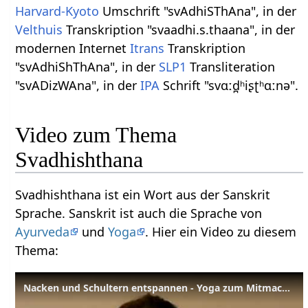
Harvard-Kyoto
Umschrift "svAdhiSThAna", in der
Velthuis
Transkription "svaadhi.s.thaana", in der
modernen Internet
Itrans
Transkription
"svAdhiShThAna", in der
SLP1
Transliteration
"svADizWAna", in der
IPA
Schrift "svɑːd̪ʰiʂʈʰɑːnə".
Video zum Thema
Svadhishthana
Svadhishthana ist ein Wort aus der Sanskrit
Sprache. Sanskrit ist auch die Sprache von
Ayurveda
und
Yoga
. Hier ein Video zu diesem
Thema:
Nacken und Schultern entspannen - Yoga zum Mitmachen