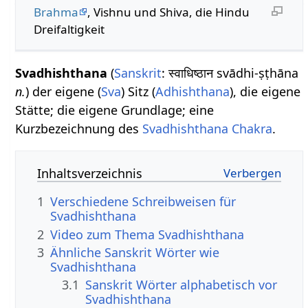
Brahma
, Vishnu und Shiva, die Hindu
Dreifaltigkeit
Svadhishthana
(
Sanskrit
: स्वाधिष्ठान svādhi-ṣṭhāna
n.
) der eigene (
Sva
) Sitz (
Adhishthana
), die eigene
Stätte; die eigene Grundlage; eine
Kurzbezeichnung des
Svadhishthana Chakra
.
Inhaltsverzeichnis
1
Verschiedene Schreibweisen für
Svadhishthana
2
Video zum Thema Svadhishthana
3
Ähnliche Sanskrit Wörter wie
Svadhishthana
3.1
Sanskrit Wörter alphabetisch vor
Svadhishthana