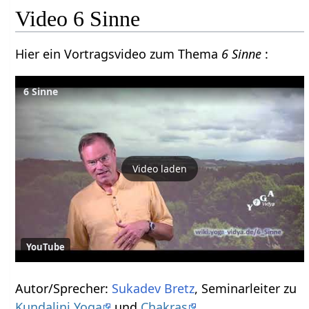
Video 6 Sinne
Hier ein Vortragsvideo zum Thema
6 Sinne
:
6 Sinne
Video laden
YouTube
Autor/Sprecher:
Sukadev Bretz
, Seminarleiter zu
Kundalini Yoga
und
Chakras
.