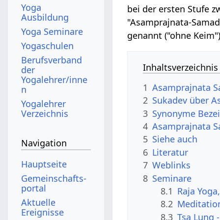
Yoga
bei der ersten Stufe z
Ausbildung
"Asamprajnata-Samadhi
Yoga Seminare
genannt ("ohne Keim")
Yogaschulen
Berufsverband
Inhaltsverzeichnis
der
Yogalehrer/inne
1
Asamprajnata 
n
2
Sukadev über A
Yogalehrer
3
Synonyme Beze
Verzeichnis
4
Asamprajnata Sa
5
Siehe auch
Navigation
6
Literatur
Hauptseite
7
Weblinks
8
Seminare
Gemeinschafts­
portal
8.1
Raja Yoga
Aktuelle
8.2
Meditatio
Ereignisse
8.3
Tsa Lung -