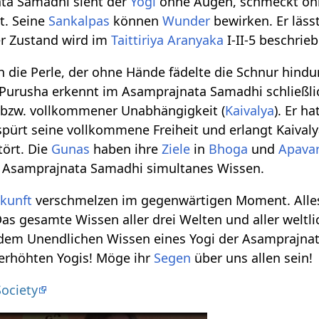
ta Samadhi sieht der
Yogi
ohne Augen, schmeckt o
t. Seine
Sankalpas
können
Wunder
bewirken. Er läss
er Zustand wird im
Taittiriya Aranyaka
I-II-5 beschrie
h die Perle, der ohne Hände fädelte die Schnur hindu
r Purusha erkennt im Asamprajnata Samadhi schließli
n bzw. vollkommener Unabhängigkeit (
Kaivalya
). Er h
spürt seine vollkommene Freiheit und erlangt Kaival
tört. Die
Gunas
haben ihre
Ziele
in
Bhoga
und
Apava
ch Asamprajnata Samadhi simultanes Wissen.
kunft
verschmelzen im gegenwärtigen Moment. Alles ist
as gesamte Wissen aller drei Welten und aller weltl
 dem Unendlichen Wissen eines Yogi der Asamprajnat
erhöhten Yogis! Möge ihr
Segen
über uns allen sein!
Society