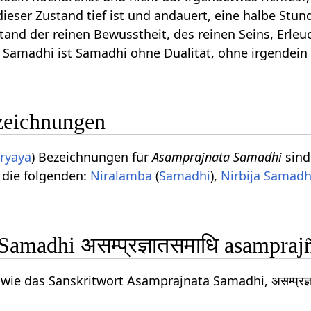
eser Zustand tief ist und andauert, eine halbe Stu
and der reinen Bewusstheit, des reinen Seins, Erleu
 Samadhi ist Samadhi ohne Dualität, ohne irgendein
eichnungen
ryaya
) Bezeichnungen für
Asamprajnata Samadhi
sind
, die folgenden:
Niralamba
(
Samadhi
),
Nirbija Samadh
Samadhi असम्प्रज्ञातसमाधि asampraj
 wie das Sanskritwort Asamprajnata Samadhi, असम्प्र