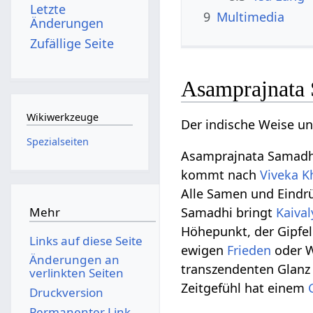
Letzte
9
Multimedia
Änderungen
Zufällige Seite
Asamprajnata
Wikiwerkzeuge
Der indische Weise u
Spezialseiten
Asamprajnata Samadhi
kommt nach
Viveka K
Alle Samen und Eindr
Mehr
Samadhi bringt
Kaival
Höhepunkt, der Gipfe
Links auf diese Seite
ewigen
Frieden
oder W
Änderungen an
transzendenten Glanz
verlinkten Seiten
Zeitgefühl hat einem
Druckversion
Permanenter Link