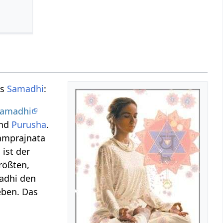
es
Samadhi
:
Samadhi
nd
Purusha
.
amprajnata
ist der
rößten,
madhi den
eben. Das