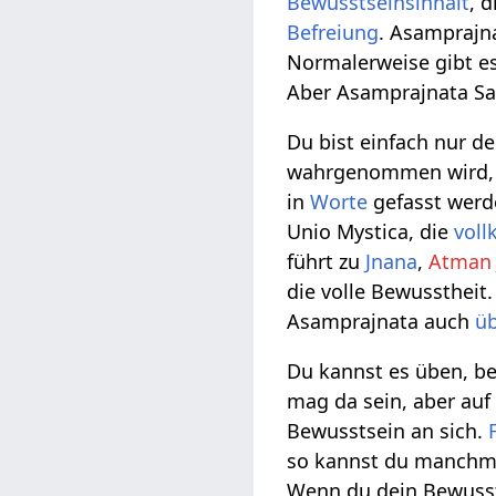
Bewusstseinsinhalt
, 
Befreiung
. Asamprajn
Normalerweise gibt es
Aber Asamprajnata Sa
Du bist einfach nur d
wahrgenommen wird, e
in
Worte
gefasst werd
Unio Mystica, die
vol
führt zu
Jnana
,
Atman 
die volle Bewusstheit
Asamprajnata auch
ü
Du kannst es üben, be
mag da sein, aber auf 
Bewusstsein an sich.
so kannst du manchma
Wenn du dein Bewussts