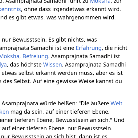
nd. Asamprajnata Samadhi führt zu
Moksha
, zur
kenntnis
, ohne dass irgendetwas erkannt wird.
nd es gibt etwas, was wahrgenommen wird.
nur Bewusstsein. Es gibt nichts, was
samprajnata Samadhi ist eine
Erfahrung
, die nicht
Moksha
,
Befreiung
. Asamprajnata Samadhi ist
dya
, das höchste
Wissen
. Asamprajnata Samadhi
ss etwas selbst erkannt werden muss, aber es ist
s des Selbst. Auf eine gewisse Weise kannst du
. Asamprajnata würde heißen: "Die äußere
Welt
ken
mag da sein, auf einer tieferen Ebene,
ner tieferen Ebene, Bewusstsein an sich." Und
f einer tieferen Ebene, nur Bewusstsein.
nur Bewusstsein an sich bist, dann ist es