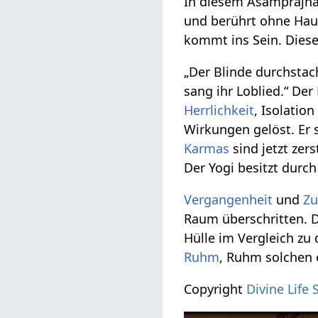
In diesem Asamprajna
und berührt ohne Hau
kommt ins Sein. Dies
„Der Blinde durchstac
sang ihr Loblied.“ De
Herrlichkeit
, Isolatio
Wirkungen gelöst. Er 
Karmas
sind jetzt zers
Der Yogi besitzt dur
Vergangenheit
und
Zu
Raum überschritten. D
Hülle im Vergleich zu
Ruhm
, Ruhm solchen 
Copyright
Divine Life 