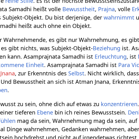
die
reine
Stille
. Es ist der höchste Bewusstseinszusta
ata Samadhi heißt volle
Bewusstheit
,
Prajna
, volle
Er
 Subjekt-Objekt. Du bist derjenige, der
wahrnimmt
u
madhi heißt auch ohne ein Objekt.
er Wahrnehmende, es gibt nur Wahrnehmung, es gibt 
s gibt nichts, was Subjekt-Objekt-
Beziehung
ist. A
en kann. Asamprajnata Samadhi ist
Erleuchtung
, ist
lkommene
Einheit
. Asamprajnata Samadhi ist
Para Vi
Jnana
, zur Erkenntnis des
Selbst
. Nicht wirklich, da
. Und Bewusstheit an sich ist Atman Jnana, Erkenntni
ben
.
wusst zu sein, ohne dich auf etwas zu
konzentrieren
einer tieferen
Ebene
bin ich reines Bewusstsein.
Den
Fühlen
mag da sein, Wahrnehmung mag da sein, auf ei
l Dinge wahrnehmen, Gedanken wahrnehmen, aber au
ein hochdrehst und nicht auf irgendetwas richtest, 