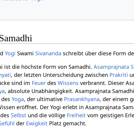
 Samadhi
nd
Yogi
Swami
Sivananda
schreibt über diese Form d
 ist die höchste Form von Samadhi.
Asamprajnata 
hyati
, der letzten Unterscheidung zwischen
Prakriti
u
ücke sind im
Feuer
des
Wissens
verbrannt. Dieser As
ya
, absolute Unabhängigkeit. Asamprajnata Samadhi 
l des
Yoga
, der ultimative
Prasankhyana
, der einem g
issen eröffnet. Der Yogi erlebt in Asamprajnata Sa
 des
Selbst
und die völlige
Freiheit
vom geistigen Erl
Gefühl
der
Ewigkeit
Platz gemacht.