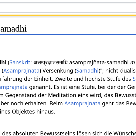
Samadhi
dhi
(
Sanskrit
: असम्प्रज्ञातसमाधि asamprajñāta-samādhi
m
 (
Asamprajnata
) Versenkung (
Samadhi
)"; nicht-duali
Erfahrung der Einheit. Zweite und höchste Stufe des
S
amprajnata
genannt. Es ist eine Stufe, bei der der Ge
m Gegenstand der Meditation eins wird, das Bewusst
aber noch erhalten. Beim
Asamprajnata
geht das Bew
eines Objektes hinaus.
des absoluten Bewusstseins lösen sich die Wünsche