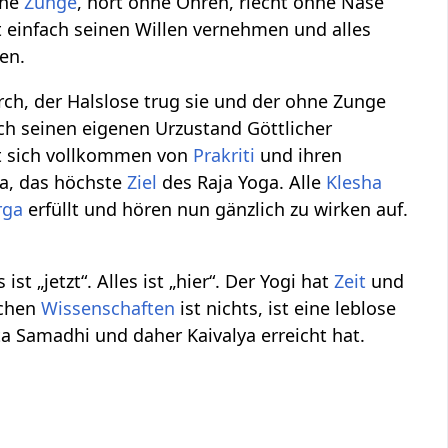
hne
Zunge
, hört ohne Ohren, riecht ohne Nase
t einfach seinen Willen vernehmen und alles
ben.
rch, der Halslose trug sie und der ohne Zunge
ch seinen eigenen Urzustand Göttlicher
at sich vollkommen von
Prakriti
und ihren
ya, das höchste
Ziel
des Raja Yoga. Alle
Klesha
rga
erfüllt und hören nun gänzlich zu wirken auf.
 „jetzt“. Alles ist „hier“. Der Yogi hat
Zeit
und
ichen
Wissenschaften
ist nichts, ist eine leblose
a Samadhi und daher Kaivalya erreicht hat.