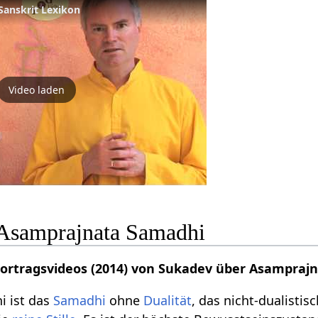
Sanskrit Lexikon
Video laden
Asamprajnata Samadhi
 Vortragsvideos (2014) von Sukadev über Asampraj
 ist das
Samadhi
ohne
Dualität
, das nicht-dualisti