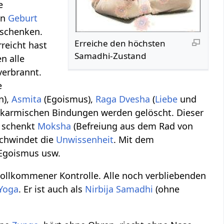
e
nn
Geburt
schenken.
Erreiche den höchsten
reicht hast
Samadhi-Zustand
n alle
verbrannt.
e
n),
Asmita
(Egoismus),
Raga
Dvesha
(
Liebe
und
e karmischen Bindungen werden gelöscht. Dieser
r schenkt
Moksha
(Befreiung aus dem Rad von
chwindet die
Unwissenheit
. Mit dem
 Egoismus usw.
ollkommener Kontrolle. Alle noch verbliebenden
 Yoga
. Er ist auch als
Nirbija Samadhi
(ohne