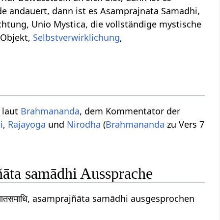
nde andauert, dann ist es Asamprajnata Samadhi,
chtung, Unio Mystica, die vollständige mystische
 Objekt,
Selbstverwirklichung
,
 laut
Brahmananda
, dem Kommentator der
i
,
Rajayoga
und
Nirodha
(
Brahmananda
zu Vers 7
ñāta samādhi Aussprache
ज्ञातसमाधि, asamprajñāta samādhi ausgesprochen