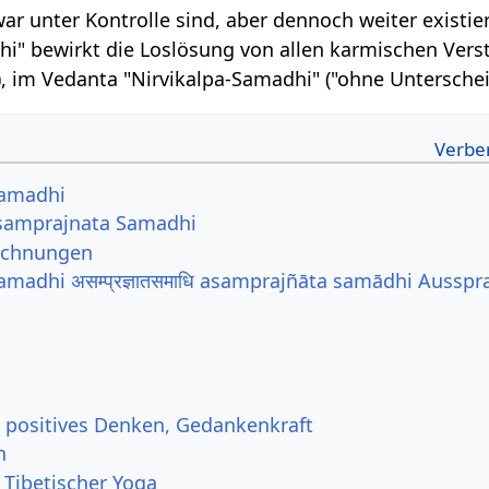
war unter Kontrolle sind, aber dennoch weiter existie
" bewirkt die Loslösung von allen karmischen Verst
, im Vedanta "Nirvikalpa-Samadhi" ("ohne Untersche
Samadhi
samprajnata Samadhi
ichnungen
madhi असम्प्रज्ञातसमाधि asamprajñāta samādhi Ausspr
, positives Denken, Gedankenkraft
n
 Tibetischer Yoga