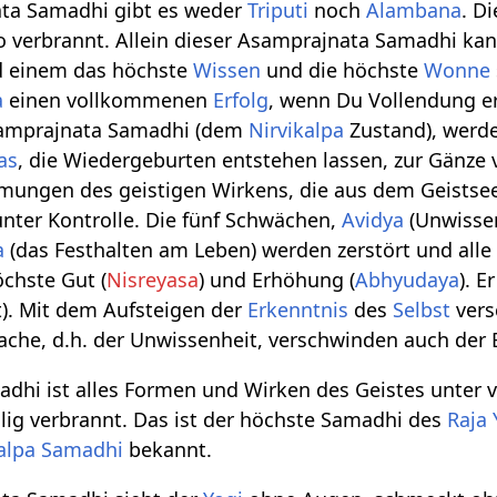
ta Samadhi gibt es weder
Triputi
noch
Alambana
. Di
to verbrannt. Allein dieser Asamprajnata Samadhi ka
d einem das höchste
Wissen
und die höchste
Wonne
a
einen vollkommenen
Erfolg
, wenn Du Vollendung er
Asamprajnata Samadhi (dem
Nirvikalpa
Zustand), werde
as
, die Wiedergeburten entstehen lassen, zur Gänze 
rmungen des geistigen Wirkens, die aus dem Geistse
nter Kontrolle. Die fünf Schwächen,
Avidya
(Unwisse
a
(das Festhalten am Leben) werden zerstört und all
chste Gut (
Nisreyasa
) und Erhöhung (
Abhyudaya
). E
). Mit dem Aufsteigen der
Erkenntnis
des
Selbst
vers
ache, d.h. der Unwissenheit, verschwinden auch der
hi ist alles Formen und Wirken des Geistes unter v
ig verbrannt. Das ist der höchste Samadhi des
Raja
kalpa Samadhi
bekannt.