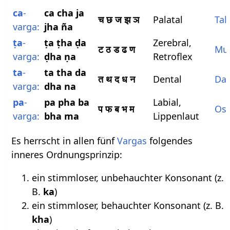
ca
-
ca cha ja
च छ ज झ ञ
Palatal
Tal
varga:
jha ña
ṭa
-
ṭa ṭha ḍa
Zerebral,
ट ठ ड ढ ण
Mu
varga:
ḍha ṇa
Retroflex
ta
-
ta tha da
त थ द ध न
Dental
Da
varga:
dha na
pa
-
pa pha ba
Labial,
प फ ब भ म
Os
varga:
bha ma
Lippenlaut
Es herrscht in allen fünf
Vargas
folgendes
inneres Ordnungsprinzip:
ein stimmloser, unbehauchter Konsonant (z.
B.
ka
)
ein stimmloser, behauchter Konsonant (z. B.
kha
)