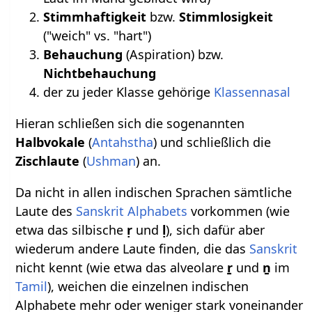
Stimmhaftigkeit
bzw.
Stimmlosigkeit
("weich" vs. "hart")
Behauchung
(Aspiration) bzw.
Nichtbehauchung
der zu jeder Klasse gehörige
Klassennasal
Hieran schließen sich die sogenannten
Halbvokale
(
Antahstha
) und schließlich die
Zischlaute
(
Ushman
) an.
Da nicht in allen indischen Sprachen sämtliche
Laute des
Sanskrit Alphabets
vorkommen (wie
etwa das silbische
ṛ
und
ḷ
), sich dafür aber
wiederum andere Laute finden, die das
Sanskrit
nicht kennt (wie etwa das alveolare
ṟ
und
ṉ
im
Tamil
), weichen die einzelnen indischen
Alphabete mehr oder weniger stark voneinander