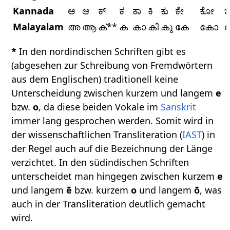
Kannada
ಅ
ಆ
ಕ್
ಕ
ಕಾ
ಕಿ
ಕು
ಕೇ
ಕೋ
ಙ್
Malayalam
അ
ആ
ക്**
ക
കാ
കി
കു
കേ
കോ
ങ
*
In den nordindischen Schriften gibt es
(abgesehen zur Schreibung von Fremdwörtern
aus dem Englischen) traditionell keine
Unterscheidung zwischen kurzem und langem
e
bzw.
o
, da diese beiden Vokale im
Sanskrit
immer lang gesprochen werden. Somit wird in
der wissenschaftlichen Transliteration (
IAST
) in
der Regel auch auf die Bezeichnung der Länge
verzichtet. In den südindischen Schriften
unterscheidet man hingegen zwischen kurzem
e
und langem
ē
bzw. kurzem
o
und langem
ō
, was
auch in der Transliteration deutlich gemacht
wird.