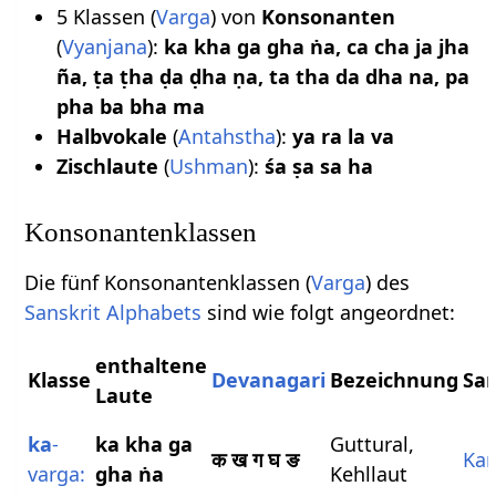
5 Klassen (
Varga
) von
Konsonanten
(
Vyanjana
):
ka kha ga gha ṅa, ca cha ja jha
ña, ṭa ṭha ḍa ḍha ṇa, ta tha da dha na, pa
pha ba bha ma
Halbvokale
(
Antahstha
):
ya ra la va
Zischlaute
(
Ushman
):
śa ṣa sa ha
Konsonantenklassen
Die fünf Konsonantenklassen (
Varga
) des
Sanskrit Alphabets
sind wie folgt angeordnet:
enthaltene
Klasse
Devanagari
Bezeichnung
San
Laute
ka
-
ka kha ga
Guttural,
क ख ग घ ङ
Kan
varga:
gha ṅa
Kehllaut