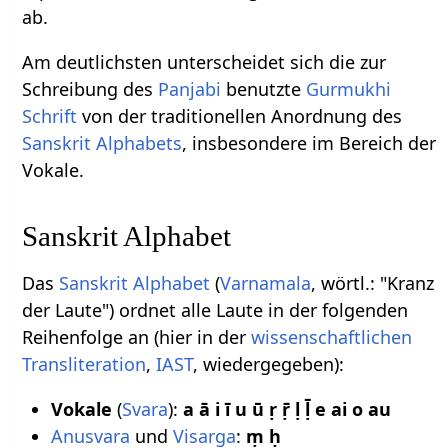
ab.
Am deutlichsten unterscheidet sich die zur
Schreibung des
Panjabi
benutzte
Gurmukhi
Schrift
von der traditionellen Anordnung des
Sanskrit Alphabets
, insbesondere im Bereich der
Vokale.
Sanskrit Alphabet
Das
Sanskrit Alphabet
(
Varnamala
, wörtl.: "Kranz
der Laute") ordnet alle Laute in der folgenden
Reihenfolge an (hier in der
wissenschaftlichen
Transliteration
,
IAST
, wiedergegeben):
Vokale
(
Svara
):
a ā i ī u ū ṛ ṝ ḷ ḹ e ai o au
Anusvara
und
Visarga
:
ṃ ḥ