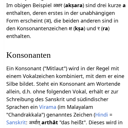
Im obigen Beispiel अक्षर (
akṣara
) sind drei kurze
a
enthalten, deren erstes in der unabhängigen
Form erscheint (अ), die beiden anderen sind in
den Konsonantenzeichen क्ष (
kṣa
) und र (
ra
)
enthalten.
Konsonanten
Ein Konsonant ("Mitlaut") wird in der Regel mit
einem Vokalzeichen kombiniert, mit dem er eine
Silbe bildet. Steht ein Konsonant am Wortende
allein, d.h. ohne folgenden Vokal, erhält er zur
Schreibung des Sanskrit und südindischer
Sprachen ein
Virama
(im Malayalam
"Chandrakkala") genanntes Zeichen (
Hindi
=
Sanskrit
: अर्थात्
arthāt
"das heißt". Dieses wird in