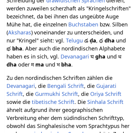
Schreibung der
drawidischen Sprachen
dienen,
werden zuweilen scherzhaft als "Kringelschriften"
bezeichnet, da bei ihnen das ungeübte Auge
Mühe hat, die einzelnen
Buchstaben
bzw. Silben
(
Aksharas
) voneinander zu unterscheiden, und
nur "Kringel" sieht: vgl.
Telugu
డ
ḍa
, ధ
dha
und
భ
bha
. Aber auch die nordindischen Alphabete
haben es in sich, vgl.
Devanagari
घ
gha
und ध
dha
oder म
ma
und भ
bha
.
Zu den nordindischen Schriften zählen die
Devanagari
, die
Bengali Schrift
, die
Gujarati
Schrift
, die
Gurmukhi Schrift
, die
Oriya Schrift
sowie die
tibetische Schrift
. Die
Sinhala Schrift
ähnelt aufgrund ihrer geographischen
Verbreitung eher dem südindischen Schrifttyp,
obwohl das Singhalesische vom Sprachtypus her