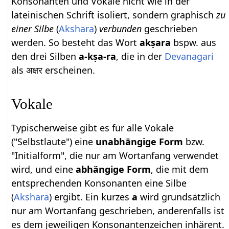
Konsonanten und Vokale nicht wie in der
lateinischen Schrift isoliert, sondern graphisch
zu
einer Silbe
(
Akshara
)
verbunden
geschrieben
werden. So besteht das Wort
akṣara
bspw. aus
den drei Silben
a-kṣa-ra
, die in der
Devanagari
als अक्षर erscheinen.
Vokale
Typischerweise gibt es für alle Vokale
("Selbstlaute") eine
unabhängige Form
bzw.
"Initialform", die nur am Wortanfang verwendet
wird, und eine
abhängige Form
, die mit dem
entsprechenden Konsonanten eine Silbe
(
Akshara
) ergibt. Ein kurzes
a
wird grundsätzlich
nur am Wortanfang geschrieben, anderenfalls ist
es dem jeweiligen Konsonantenzeichen inhärent.