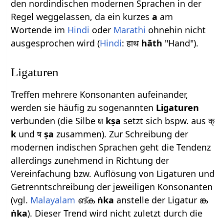
den nordindischen modernen Sprachen in der
Regel weggelassen, da ein kurzes
a
am
Wortende im
Hindi
oder
Marathi
ohnehin nicht
ausgesprochen wird (
Hindi
: हाथ
hāth
"Hand").
Ligaturen
Treffen mehrere Konsonanten aufeinander,
werden sie häufig zu sogenannten
Ligaturen
verbunden (die Silbe क्ष
kṣa
setzt sich bspw. aus क्
k
und ष
ṣa
zusammen). Zur Schreibung der
modernen indischen Sprachen geht die Tendenz
allerdings zunehmend in Richtung der
Vereinfachung bzw. Auflösung von Ligaturen und
Getrenntschreibung der jeweiligen Konsonanten
(vgl.
Malayalam
ങ്‌ക
ṅka
anstelle der Ligatur ങ്ക
ṅka
). Dieser Trend wird nicht zuletzt durch die