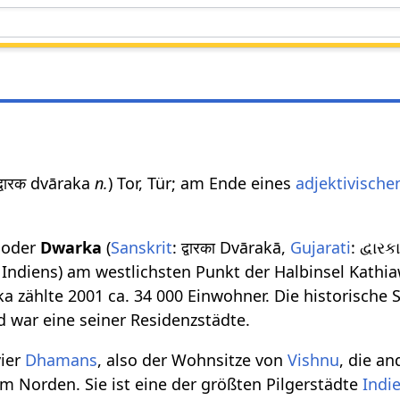
 द्वारक dvāraka
n.
) Tor, Tür; am Ende eines
adjektivisch
oder
Dwarka
(
Sanskrit
: द्वारका Dvārakā,
Gujarati
: દ્વાર
Indiens) am westlichsten Punkt der Halbinsel Kathi
a zählte 2001 ca. 34 000 Einwohner. Die historische 
 war eine seiner Residenzstädte.
vier
Dhamans
, also der Wohnsitze von
Vishnu
, die a
m Norden. Sie ist eine der größten Pilgerstädte
Indi