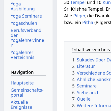
30
Tempel
und 10
Kun
Yoga
Ausbildung
Sri Krishna Tempel. E
Alle
Pilger
, die Dvara
Yoga Seminare
bzw. ein
Pitha
(Pilgerst
Yogaschulen
Berufsverband
der
Yogalehrer/inne
n
Inhaltsverzeichnis
Yogalehrer
Verzeichnis
1
Sukadev über Dw
2
Literatur
Navigation
3
Verschiedene Sc
4
Ähnliche Sanskr
Hauptseite
5
Seminare
Gemeinschafts­
6
Siehe auch
portal
7
Quelle
Aktuelle
8
Weitere Informa
Ereignisse