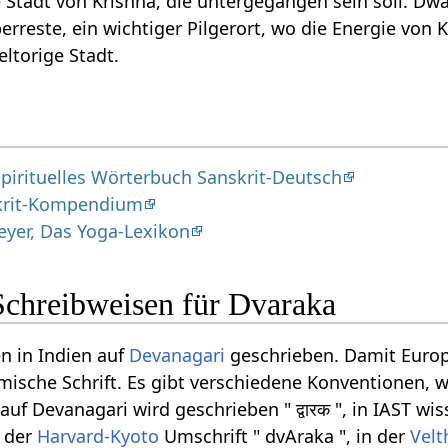
 Stadt von Krishna, die untergegangen sein soll. Dwar
rreste, ein wichtiger Pilgerort, wo die Energie von K
ltorige Stadt.
pirituelles Wörterbuch Sanskrit-Deutsch
nskrit-Kompendium
eyer, Das Yoga-Lexikon
Schreibweisen für Dvaraka
n in Indien auf
Devanagari
geschrieben. Damit Europ
ömische Schrift. Es gibt verschiedene Konventionen, w
f Devanagari wird geschrieben " द्वारक ", in IAST wis
n der
Harvard-Kyoto
Umschrift " dvAraka ", in der
Velt