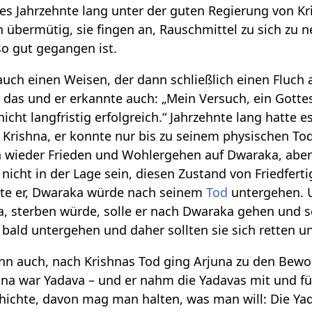
s Jahrzehnte lang unter der guten Regierung von Kr
 übermütig, sie fingen an, Rauschmittel zu sich zu n
so gut gegangen ist.
 auch einen Weisen, der dann schließlich einen Fluc
das und er erkannte auch: „Mein Versuch, ein Gottesre
h nicht langfristig erfolgreich.“ Jahrzehnte lang hatte 
 Krishna, er konnte nur bis zu seinem physischen T
h wieder Frieden und Wohlergehen auf Dwaraka, aber
icht in der Lage sein, diesen Zustand von Friedfert
ste er, Dwaraka würde nach seinem
Tod
untergehen. U
na, sterben würde, solle er nach Dwaraka gehen und
bald untergehen und daher sollten sie sich retten 
nn auch, nach Krishnas Tod ging Arjuna zu den Bewo
a war Yadava – und er nahm die Yadavas mit und füh
chichte, davon mag man halten, was man will: Die Ya