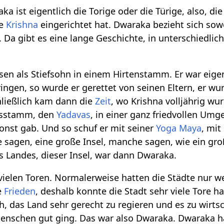
ka ist eigentlich die Torige oder die Türige, also, die
ie
Krishna
eingerichtet hat. Dwaraka bezieht sich sow
Da gibt es eine lange Geschichte, in unterschiedlich
sen als Stiefsohn in einem Hirtenstamm. Er war eige
ingen, so wurde er gerettet von seinen Eltern, er
ließlich kam dann die
Zeit
, wo Krishna volljährig wu
ksstamm, den
Yadavas
, in einer ganz friedvollen Umge
onst gab. Und so schuf er mit seiner
Yoga
Maya
, mit
 sagen, eine große Insel, manche sagen, wie ein gr
s Landes, dieser Insel, war dann Dwaraka.
 vielen Toren. Normalerweise hatten die Städte nur 
e
Frieden
, deshalb konnte die Stadt sehr viele Tore 
h, das Land sehr gerecht zu regieren und es zu wirt
Menschen gut ging. Das war also Dwaraka. Dwaraka h