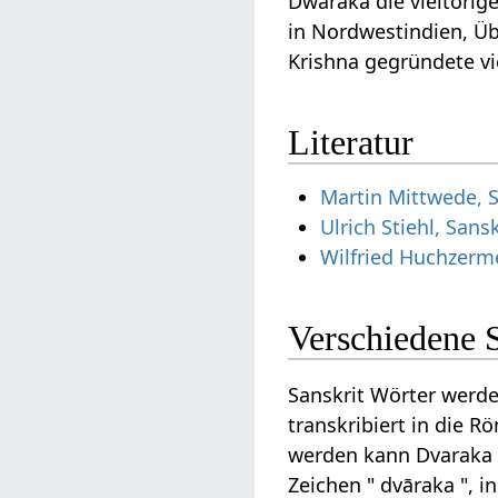
Dwaraka die vieltorige
in Nordwestindien, Übe
Krishna gegründete vie
Literatur
Martin Mittwede, S
Ulrich Stiehl, Sa
Wilfried Huchzerm
Verschiedene 
Sanskrit Wörter werde
transkribiert in die R
werden kann Dvaraka au
Zeichen " dvāraka ", i