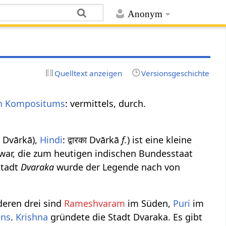
Anonym
Quelltext anzeigen
Versionsgeschichte
en Kompositums
: vermittels, durch.
કા Dvārkā),
Hindi
: द्वारका Dvārkā
f.
) ist eine kleine
awar, die zum heutigen indischen Bundesstaat
Stadt
Dvaraka
wurde der Legende nach von
nderen drei sind
Rameshvaram
im Süden,
Puri
im
ens
.
Krishna
gründete die Stadt Dvaraka. Es gibt