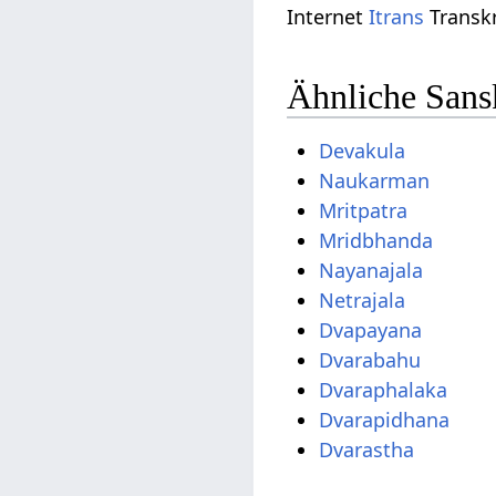
Internet
Itrans
Transkr
Ähnliche Sans
Devakula
Naukarman
Mritpatra
Mridbhanda
Nayanajala
Netrajala
Dvapayana
Dvarabahu
Dvaraphalaka
Dvarapidhana
Dvarastha