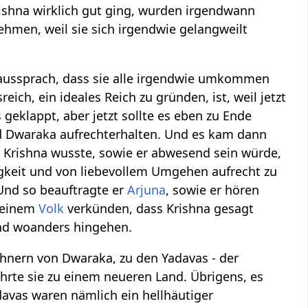
ishna wirklich gut ging, wurden irgendwann
ehmen, weil sie sich irgendwie gelangweilt
h aussprach, dass sie alle irgendwie umkommen
ich, ein ideales Reich zu gründen, ist, weil jetzt
es geklappt, aber jetzt sollte es eben zu Ende
od Dwaraka aufrechterhalten. Und es kam dann
 Krishna wusste, sowie er abwesend sein würde,
igkeit und von liebevollem Umgehen aufrecht zu
nd so beauftragte er
Arjuna
, sowie er hören
 seinem
Volk
verkünden, dass Krishna gesagt
und woanders hingehen.
hnern von Dwaraka, zu den Yadavas - der
rte sie zu einem neueren Land. Übrigens, es
davas waren nämlich ein hellhäutiger