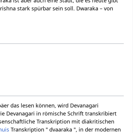
aka ist aber auch eine Stadt, die es heute gibt
rishna stark spürbar sein soll. Dwaraka – von
äer das lesen können, wird Devanagari
ie Devanagari in römische Schrift transkribiert
senschaftliche Transkription mit diakritischen
huis
Transkription " dvaaraka ", in der modernen