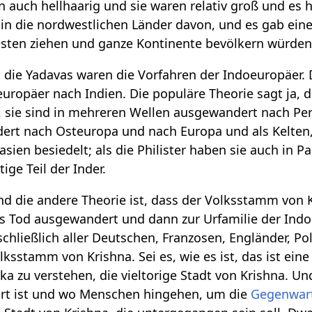
 auch hellhaarig und sie waren relativ groß und es h
 in die nordwestlichen Länder davon, und es gab ein
esten ziehen und ganze Kontinente bevölkern würden
 die Yadavas waren die Vorfahren der Indoeuropäer.
europäer nach Indien. Die populäre Theorie sagt ja
, sie sind in mehreren Wellen ausgewandert nach Pe
ert nach Osteuropa und nach Europa und als Kelten,
asien besiedelt; als die Philister haben sie auch in P
ige Teil der Inder.
und die andere Theorie ist, dass der Volksstamm von K
as Tod ausgewandert und dann zur Urfamilie der Ind
schließlich aller Deutschen, Franzosen, Engländer, Po
tamm von Krishna. Sei es, wie es ist, das ist eine v
ka zu verstehen, die vieltorige Stadt von Krishna. U
rort ist und wo Menschen hingehen, um die
Gegenwar