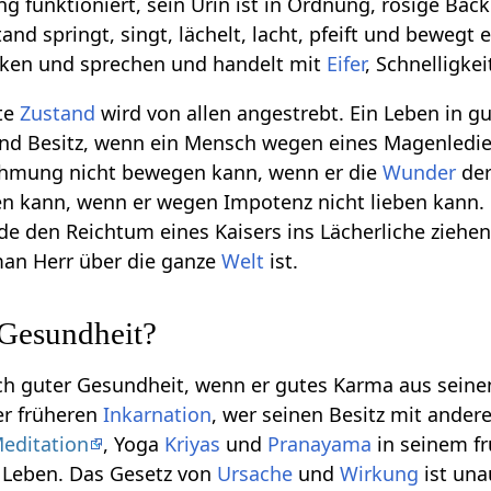
ng funktioniert, sein Urin ist in Ordnung, rosige Ba
nd springt, singt, lächelt, lacht, pfeift und bewegt 
nken und sprechen und handelt mit
Eifer
, Schnelligke
te
Zustand
wird von allen angestrebt. Ein Leben in gu
nd Besitz, wenn ein Mensch wegen eines Magenledien
ähmung nicht bewegen kann, wenn er die
Wunder
de
n kann, wenn er wegen Impotenz nicht lieben kann. 
de den Reichtum eines Kaisers ins Lächerliche ziehen
an Herr über die ganze
Welt
ist.
 Gesundheit?
ich guter Gesundheit, wenn er gutes Karma aus sein
er früheren
Inkarnation
, wer seinen Besitz mit ander
editation
, Yoga
Kriyas
und
Pranayama
in seinem f
 Leben. Das Gesetz von
Ursache
und
Wirkung
ist una