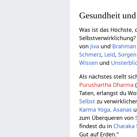
Gesundheit und
Was ist das Höchste, 
Selbstverwirklichung?
von
Jiva
und
Brahman
Schmerz
,
Leid
,
Sorgen
Wissen
und
Unsterbli
Als nächstes stellt si
Purushartha Dharma
(
Taten, erlangst du Wo
Selbst
zu verwirkliche
Karma Yoga
.
Asanas
u
zum Überqueren von
findest du in
Charaka
Gut auf Erden."