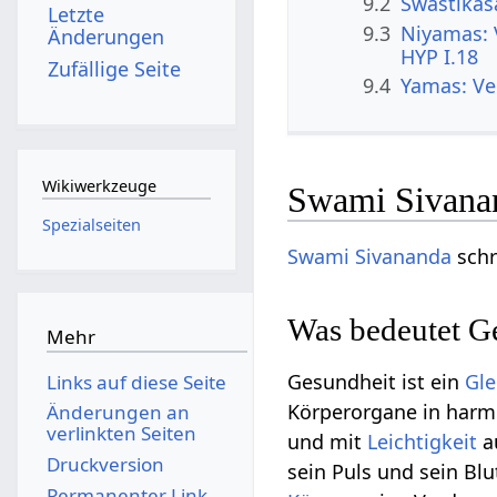
9.2
Swastikas
Letzte
9.3
Niyamas: 
Änderungen
HYP I.18
Zufällige Seite
9.4
Yamas: Ve
Wikiwerkzeuge
Swami Sivanan
Spezialseiten
Swami Sivananda
schr
Was bedeutet G
Mehr
Gesundheit ist ein
Gle
Links auf diese Seite
Körperorgane in har
Änderungen an
verlinkten Seiten
und mit
Leichtigkeit
a
Druckversion
sein Puls und sein Blu
Permanenter Link