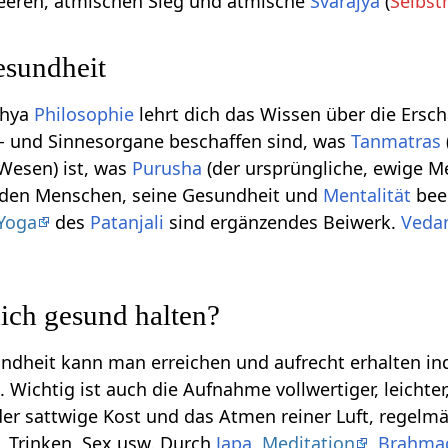
eeren, atmischen Sieg und atmische
Svarajya
(
Selbst
sundheit
khya
Philosophie
lehrt dich das Wissen über die Ersc
s- und Sinnesorgane beschaffen sind, was
Tanmatras
Wesen) ist, was
Purusha
(der ursprüngliche, ewige 
d den Menschen, seine Gesundheit und
Mentalität
bee
Yoga
des
Patanjali
sind ergänzendes Beiwerk.
Veda
ich gesund halten?
undheit kann man erreichen und aufrecht erhalten i
. Wichtig ist auch die Aufnahme vollwertiger, leichter,
er sattwige Kost und das Atmen reiner Luft, regelm
 Trinken, Sex usw. Durch
Japa
,
Meditation
,
Brahma