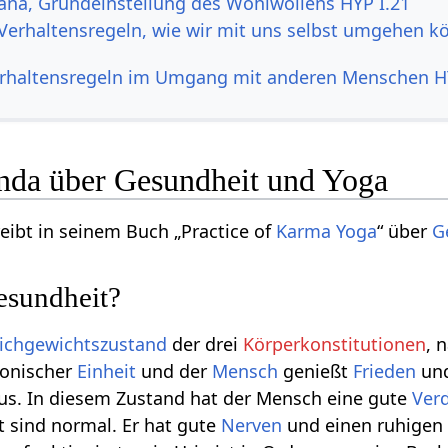
ana, Grundeinstellung des Wohlwollens HYP I.21
Verhaltensregeln, wie wir mit uns selbst umgehen 
rhaltensregeln im Umgang mit anderen Menschen H
da über Gesundheit und Yoga
eibt in seinem Buch „Practice of
Karma Yoga
“ über
G
esundheit?
ichgewichtszustand
der drei
Körperkonstitutionen
, 
monischer
Einheit
und der
Mensch
genießt
Frieden
un
us. In diesem Zustand hat der Mensch eine gute
Ver
t sind normal. Er hat gute
Nerven
und einen ruhige