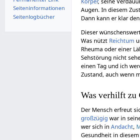
Körper
, seine Verdauu
Seiten­­informationen
Augen. In diesem Zusta
Seitenlogbücher
Dann kann er klar de
Dieser wünschenswer
Was nützt
Reichtum
u
Rheuma oder einer L
Sehstörung nicht sehe
einen Tag und ich wer
Zustand, auch wenn m
Was verhilft zu
Der Mensch erfreut s
großzügig
war in sein
wer sich in
Andacht
,
M
Gesundheit in diesem