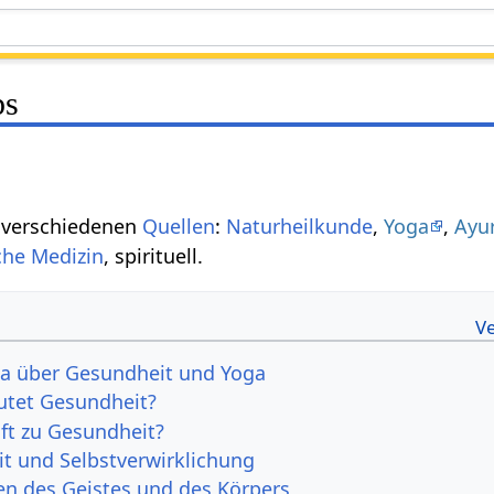
ps
 verschiedenen
Quellen
:
Naturheilkunde
,
Yoga
,
Ayu
che Medizin
, spirituell.
a über Gesundheit und Yoga
tet Gesundheit?
lft zu Gesundheit?
t und Selbstverwirklichung
en des Geistes und des Körpers