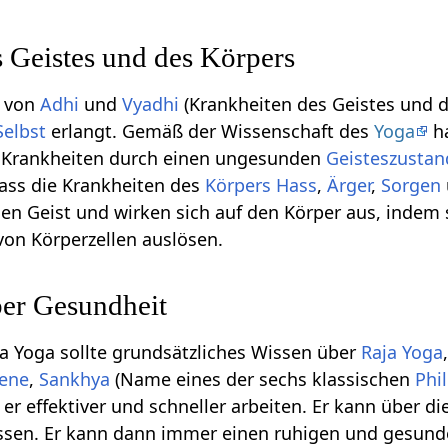
 Geistes und des Körpers
i von
Adhi
und
Vyadhi
(Krankheiten des Geistes und d
Selbst
erlangt. Gemäß der Wissenschaft des
Yoga
ha
n Krankheiten durch einen ungesunden
Geisteszustan
dass die Krankheiten des
Körpers
Hass
,
Ärger
,
Sorgen
en Geist und wirken sich auf den Körper aus, indem 
von Körperzellen auslösen.
er Gesundheit
a Yoga sollte grundsätzliches Wissen über
Raja Yoga
ene
,
Sankhya
(Name eines der sechs klassischen
Phi
er effektiver und schneller arbeiten. Er kann über di
sen. Er kann dann immer einen ruhigen und gesunden