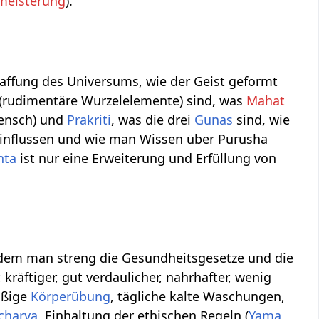
meisterung
).
haffung des Universums, wie der Geist geformt
(rudimentäre Wurzelelemente) sind, was
Mahat
Mensch) und
Prakriti
, was die drei
Gunas
sind, wie
influssen und wie man Wissen über Purusha
nta
ist nur eine Erweiterung und Erfüllung von
ndem man streng die Gesundheitsgesetze und die
 kräftiger, gut verdaulicher, nahrhafter, wenig
äßige
Körperübung
, tägliche kalte Waschungen,
charya
, Einhaltung der ethischen Regeln (
Yama
,