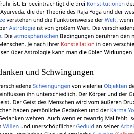
ruhr ist. Er beeinträchtigt die drei
Konstitutionen
des
s Ayurveda, die der Theorie des Raja Yoga und der we
ze
verstehen und die Funktionsweise der
Welt
, wenn
über
Astrologie
ist von großem Wert. Die verschiede
e
. Die
atmosphärischen
Bedingungen berühren den m
Menschen. Je nach ihrer
Konstellation
in den versch
issen über Astrologie kann man die üblen Wirkungen
edanken und Schwingungen
verschiedene
Schwingungen
von vielerlei
Objekten
de
nflussen ihn unterschiedlich. Der Körper und der Ge
 Geist. Der Geist des Menschen wird vom äußeren Dru
nschen haben persönliche Gedanken und der
Karma
Yo
Gedanken wehren. Auch wenn er zwanzig Mal fehlt, s
em
Willen
und unerschöpflicher
Geduld
an seiner
Arbei