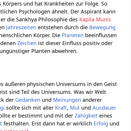
 Körpers und hat Krankheiten zur Folge. So
stlichen Psychologen ähnelt. Der Aspirant kann
 er die Sankhya Philosophie des
Kapila Munis
nen
Jahreszeiten
entstehen durch die
Bewegung
enschlichen Körper. Die
Planeten
beeinflussen
iedenen
Zeichen
ist dieser Einfluss positiv oder
 ungünstiger Planten abwehren.
s äußeren physischen Universums in den Geist
ist sind Teil des Universums. Was wir Welt
ck der
Gedanken
und
Meinungen
anderer
gi
sollte sich mit aller
Kraft
,
Mut
und
Ausdauer
ollte er bestimmt und mit der
Zähigkeit
eines
t
festhalten. Erst dann hat er wirklich
Erfolg
und