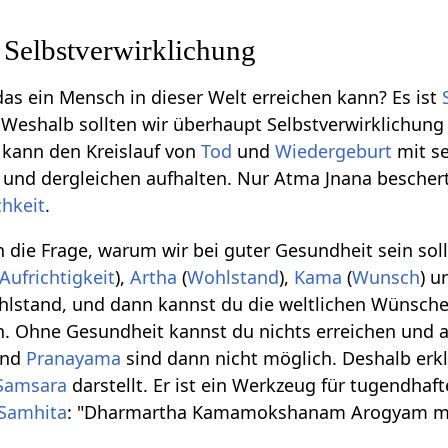
 Selbstverwirklichung
das ein Mensch in dieser Welt erreichen kann? Es ist
 Weshalb sollten wir überhaupt Selbstverwirklichun
kann den Kreislauf von
Tod
und
Wiedergeburt
mit s
und dergleichen aufhalten. Nur Atma Jnana bescher
chkeit
.
ch die Frage, warum wir bei guter Gesundheit sein sol
Aufrichtigkeit
),
Artha
(
Wohlstand
),
Kama
(
Wunsch
) 
hlstand, und dann kannst du die weltlichen Wünsche
n. Ohne Gesundheit kannst du nichts erreichen und 
nd
Pranayama
sind dann nicht möglich. Deshalb erkl
Samsara
darstellt. Er ist ein Werkzeug für tugendha
 Samhita
: "Dharmartha Kamamokshanam Arogyam moo