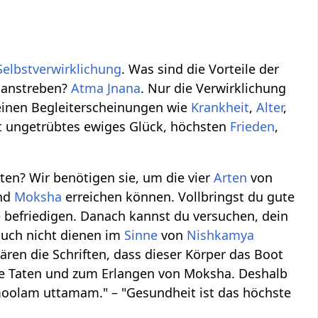
Selbstverwirklichung
. Was sind die Vorteile der
g anstreben?
Atma Jnana
. Nur die Verwirklichung
einen Begleiterscheinungen wie
Krankheit
,
Alter
,
t ungetrübtes ewiges Glück, höchsten
Frieden
,
lten? Wir benötigen sie, um die vier
Arten
von
und
Moksha
erreichen können. Vollbringst du gute
 befriedigen. Danach kannst du versuchen, dein
auch nicht dienen im
Sinne
von
Nishkamya
ären die Schriften, dass dieser Körper das Boot
fte Taten und zum Erlangen von Moksha. Deshalb
lam uttamam." – "Gesundheit ist das höchste