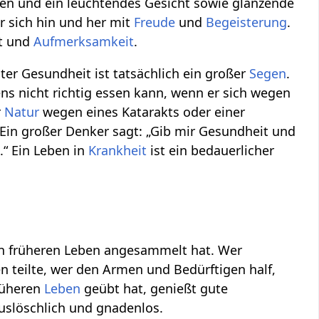
cken und ein leuchtendes Gesicht sowie glänzende
er sich hin und her mit
Freude
und
Begeisterung
.
it und
Aufmerksamkeit
.
ter Gesundheit ist tatsächlich ein großer
Segen
.
s nicht richtig essen kann, wenn er sich wegen
r
Natur
wegen eines Katarakts oder einer
Ein großer Denker sagt: „Gib mir Gesundheit und
.“ Ein Leben in
Krankheit
ist ein bedauerlicher
en früheren Leben angesammelt hat. Wer
en teilte, wer den Armen und Bedürftigen half,
rüheren
Leben
geübt hat, genießt gute
uslöschlich und gnadenlos.