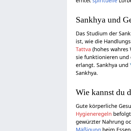
erntet
spirituelle
Lorb
Sankhya und Ge
Das Studium der San
ist, wie die Handlung
Tattva
(hohes wahres 
sie funktionieren un
erlangt. Sankhya und
Sankhya.
Wie kannst du d
Gute körperliche Ges
Hygieneregeln
befolgt
gewürzter Nahrung od
Mäßigung
beim Essen,