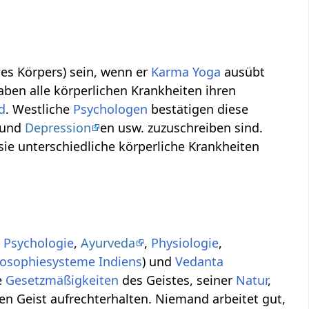
es Körpers) sein, wenn er
Karma Yoga
ausübt
ben alle körperlichen Krankheiten ihren
d
. Westliche
Psychologen
bestätigen diese
und
Depression
en usw. zuzuschreiben sind.
sie unterschiedliche körperliche Krankheiten
,
Psychologie
,
Ayurveda
,
Physiologie
,
losophiesysteme
Indiens
) und
Vedanta
e
Gesetzmäßigkeiten
des Geistes, seiner
Natur
,
 Geist aufrechterhalten. Niemand arbeitet gut,