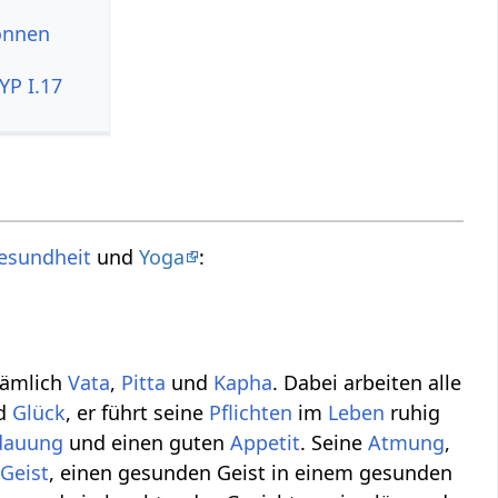
können
YP I.17
esundheit
und
Yoga
:
nämlich
Vata
,
Pitta
und
Kapha
. Dabei arbeiten alle
d
Glück
, er führt seine
Pflichten
im
Leben
ruhig
dauung
und einen guten
Appetit
. Seine
Atmung
,
n
Geist
, einen gesunden Geist in einem gesunden