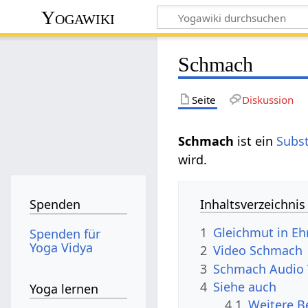
Yogawiki
Schmach
Seite
Diskussion
Schmach‏‎
ist ein
Subst
wird.
Inhaltsverzeichnis
Spenden
1
Gleichmut in E
Spenden für
Yoga Vidya
2
Video Schmach
3
Schmach‏‎ A
4
Siehe auch
Yoga lernen
4.1