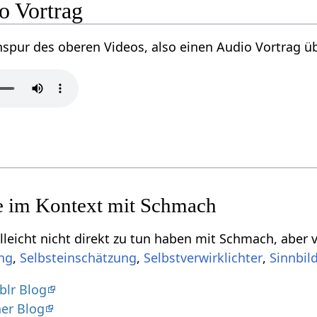
‎ Audio Vortrag
Einige Begriffe,
,
,
,
blr Blog
er Blog