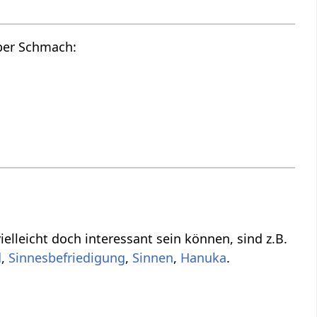
Hier findest du die Tonspur des oberen Videos, also einen Audio Vortrag über Schmach‏‎:
 die vielleicht nicht direkt zu tun haben mit Schmach‏‎, aber vielleicht doch interessant sein können, sind z.B.
,
,
,
Hanuka
.