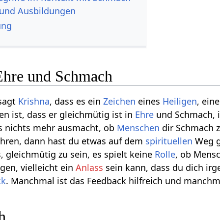
 und Ausbildungen
ung
Ehre und Schmach
sagt
Krishna
, dass es ein
Zeichen
eines
Heiligen
, ein
en ist, dass er gleichmütig ist in
Ehre
und Schmach, 
es nichts mehr ausmacht, ob
Menschen
dir Schmach 
ehren, dann hast du etwas auf dem
spirituellen
Weg ge
s, gleichmütig zu sein, es spielt keine
Rolle
, ob Mensc
en, vielleicht ein
Anlass
sein kann, dass du dich i
ck
. Manchmal ist das Feedback hilfreich und manchmal
h