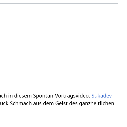
Schmach‏‎ - warum und wieso? Verstehe etwas mehr über das Thema Schmach‏‎ in diesem Spontan-Vortragsvideo.
Sukadev
,
, denkt laut nach über das Wort bzw. den Ausdruck Schmach‏‎ aus dem Geist des ganzheitlichen