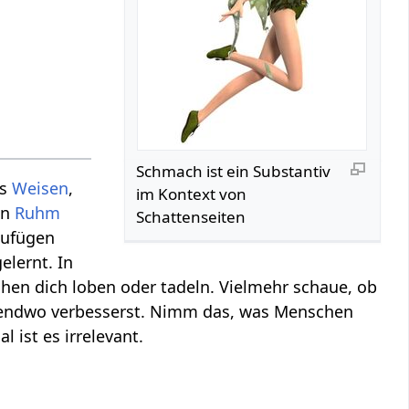
Schmach‏‎ ist ein Substantiv
es
Weisen
,
im Kontext von
in
Ruhm
Schattenseiten
zufügen
lernt. In
hen dich loben oder tadeln. Vielmehr schaue, ob
rgendwo verbesserst. Nimm das, was Menschen
 ist es irrelevant.