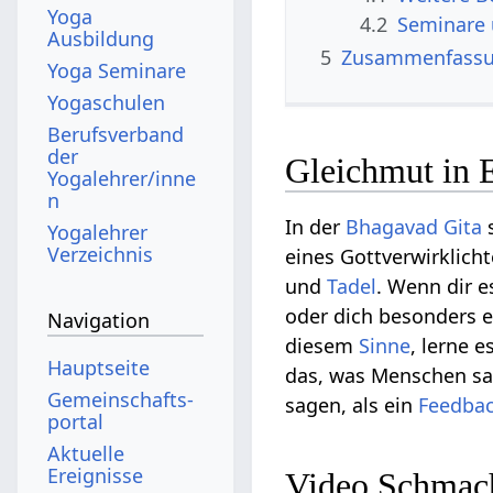
Yoga
4.2
Seminare
Ausbildung
5
Zusammenfass
Yoga Seminare
Yogaschulen
Berufsverband
der
Gleichmut in 
Yogalehrer/inne
n
In der
Bhagavad Gita
Yogalehrer
Verzeichnis
eines Gottverwirklicht
und
Tadel
. Wenn dir 
oder dich besonders 
Navigation
diesem
Sinne
, lerne e
Hauptseite
das, was Menschen sag
Gemeinschafts­
sagen, als ein
Feedba
portal
Aktuelle
Ereignisse
Video Schmac