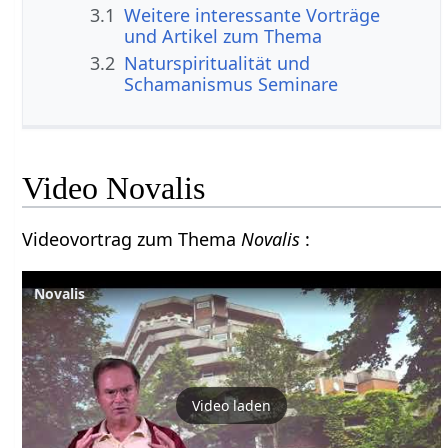
3.1
Weitere interessante Vorträge
und Artikel zum Thema
3.2
Naturspiritualität und
Schamanismus Seminare
Video Novalis
Videovortrag zum Thema
Novalis
:
Novalis
Video laden