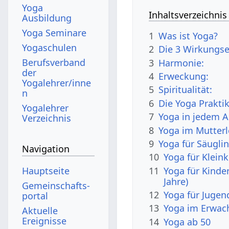
Yoga
Inhaltsverzeichnis
Ausbildung
Yoga Seminare
1
Was ist Yoga?
Yogaschulen
2
Die 3 Wirkungs
Berufsverband
3
Harmonie:
der
4
Erweckung:
Yogalehrer/inne
5
Spiritualität:
n
6
Die Yoga Prakti
Yogalehrer
7
Yoga in jedem A
Verzeichnis
8
Yoga im Mutterl
9
Yoga für Säugli
Navigation
10
Yoga für Klein
11
Yoga für Kinde
Hauptseite
Jahre)
Gemeinschafts­
12
Yoga für Jugend
portal
13
Yoga im Erwac
Aktuelle
Ereignisse
14
Yoga ab 50