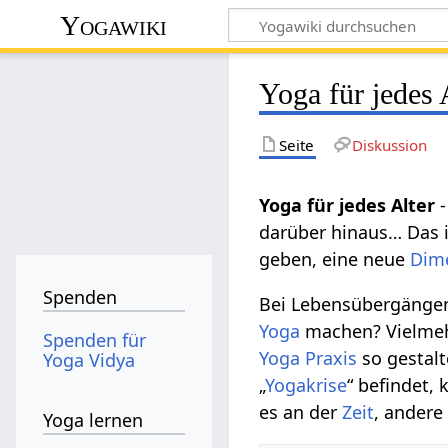
Yogawiki
Yoga für jedes 
Seite
Diskussion
Yoga für jedes Alter
darüber hinaus… Das i
geben, eine neue
Dim
Spenden
Bei Lebensübergänge
Yoga
machen? Vielmehr
Spenden für
Yoga
Praxis
so gestalte
Yoga Vidya
„
Yogakrise
“ befindet, 
es an der
Zeit
, andere
Yoga lernen