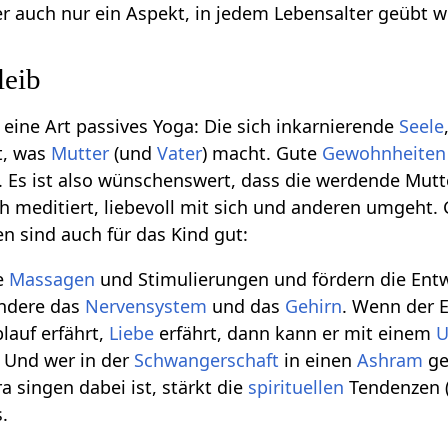
er auch nur ein Aspekt, in jedem Lebensalter geübt 
leib
 eine Art passives Yoga: Die sich inkarnierende
Seele
t, was
Mutter
(und
Vater
) macht. Gute
Gewohnheiten
. Es ist also wünschenswert, dass die werdende Mutt
ch meditiert, liebevoll mit sich und anderen umgeht.
n sind auch für das Kind gut:
e
Massagen
und Stimulierungen und fördern die Ent
ondere das
Nervensystem
und das
Gehirn
. Wenn der 
lauf erfährt,
Liebe
erfährt, dann kann er mit einem
U
Und wer in der
Schwangerschaft
in einen
Ashram
ge
 singen dabei ist, stärkt die
spirituellen
Tendenzen 
.