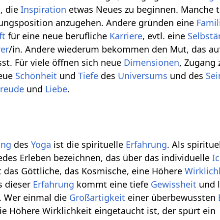
t
, die
Inspiration
etwas Neues zu beginnen. Manche t
hrungsposition anzugehen. Andere gründen eine
Famil
ft
für eine neue berufliche
Karriere
, evtl. eine
Selbstä
rer
/in. Andere wiederum bekommen den Mut, das au
st. Für viele öffnen sich neue
Dimensionen
, Zugang 
neue
Schönheit
und
Tiefe
des
Universums
und des
Sei
Freude
und
Liebe
.
ung
des
Yoga
ist die spirituelle
Erfahrung
. Als spiritue
des Erleben bezeichnen, das über das individuelle
I
t das Göttliche, das Kosmische, eine Höhere
Wirklich
s dieser
Erfahrung
kommt eine tiefe
Gewissheit
und l
. Wer einmal die
Großartigkeit
einer überbewussten
die Höhere Wirklichkeit eingetaucht ist, der spürt ein