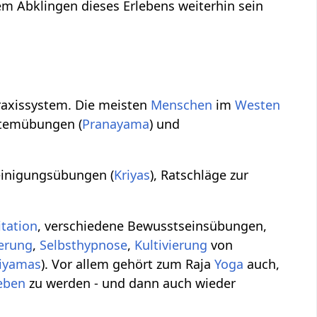
m Abklingen dieses Erlebens weiterhin sein
Praxissystem. Die meisten
Menschen
im
Westen
Atemübungen (
Pranayama
) und
einigungsübungen (
Kriyas
), Ratschläge zur
tation
, verschiedene Bewusstseinsübungen,
ierung
,
Selbsthypnose
,
Kultivierung
von
iyamas
). Vor allem gehört zum Raja
Yoga
auch,
eben
zu werden - und dann auch wieder