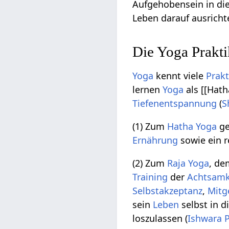
Aufgehobensein in di
Leben darauf ausricht
Die Yoga Prakt
Yoga
kennt viele
Prak
lernen
Yoga
als [[Hat
Tiefenentspannung
(
S
(1) Zum
Hatha Yoga
ge
Ernährung
sowie ein 
(2) Zum
Raja Yoga
, de
Training
der
Achtsamk
Selbstakzeptanz
,
Mitg
sein
Leben
selbst in 
loszulassen (
Ishwara 