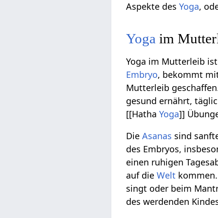
Aspekte des
Yoga
, od
Yoga
im Mutter
Yoga im Mutterleib ist
Embryo
, bekommt mi
Mutterleib geschaffen
gesund ernährt, tägli
[[Hatha
Yoga
]] Übunge
Die
Asanas
sind sanft
des Embryos, insbes
einen ruhigen Tagesab
auf die
Welt
kommen. 
singt oder beim Mantra
des werdenden Kindes