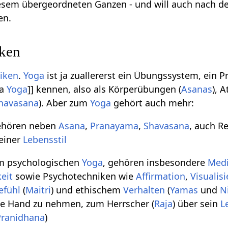
esem übergeordneten Ganzen - und will auch nach de
en.
iken
tiken
.
Yoga
ist ja zuallererst ein Übungssystem, ein 
ha
Yoga
]] kennen, also als Körperübungen (
Asanas
), 
havasana
). Aber zum
Yoga
gehört auch mehr:
hören neben
Asana
,
Pranayama
,
Shavasana
, auch R
reiner
Lebensstil
m psychologischen
Yoga
, gehören insbesondere
Medi
eit
sowie Psychotechniken wie
Affirmation
,
Visualis
efühl
(
Maitri
) und ethischem
Verhalten
(
Yamas
und
N
die Hand zu nehmen, zum Herrscher (
Raja
) über sein
L
Pranidhana
)