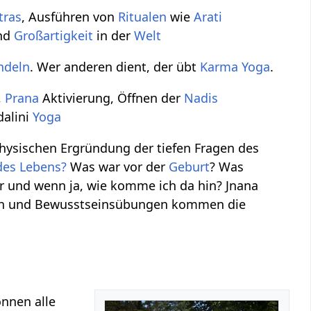
tras
, Ausführen von
Ritualen
wie
Arati
nd
Großartigkeit
in der
Welt
ndeln
. Wer anderen dient, der übt
Karma Yoga
.
,
Prana
Aktivierung, Öffnen der
Nadis
dalini
Yoga
ysischen Ergründung der tiefen Fragen des
 des Lebens?
Was war vor der
Geburt
? Was
bar und wenn ja, wie komme ich da hin? Jnana
iken und Bewusstseinsübungen kommen die
önnen alle