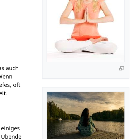
as auch
 Wenn
efes, oft
it.
 einiges
Übende