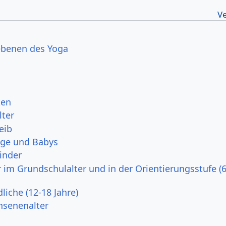
ebenen des Yoga
ken
lter
eib
nge und Babys
kinder
r im Grundschulalter und in der Orientierungsstufe (
liche (12-18 Jahre)
hsenenalter