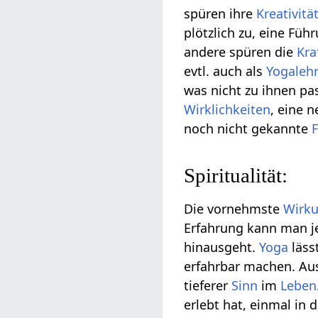
spüren ihre
Kreativitä
plötzlich zu, eine Fü
andere spüren die
Kra
evtl. auch als
Yogaleh
was nicht zu ihnen pas
Wirklichkeiten
, eine 
noch nicht gekannte
Spiritualität:
Die vornehmste
Wirk
Erfahrung kann man je
hinausgeht.
Yoga
läss
erfahrbar machen. Au
tieferer
Sinn
im
Leben
erlebt hat, einmal in 