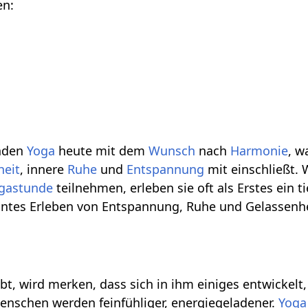
en:
inden
Yoga
heute mit dem
Wunsch
nach
Harmonie
, w
heit
, innere
Ruhe
und
Entspannung
mit einschließt.
gastunde
teilnehmen, erleben sie oft als Erstes ein ti
nntes Erleben von Entspannung, Ruhe und Gelassenhe
bt, wird merken, dass sich in ihm einiges entwickelt,
enschen werden feinfühliger, energiegeladener.
Yoga