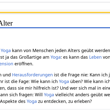
Alter
-
Yoga
kann von Menschen jeden Alters geübt werden
st ja das Großartige am
Yoga
: es kann das
Leben
von
ension
eröffnen.
n und
Herausforderungen
ist die Frage nie: Kann ich 
 ist die Fage: Wie kann ich
Yoga
üben? Wie kann ic
n, dass sie mir hilfreich ist? Und wer sich mal in ein
kann sich fragen: Will
Yoga
vielleicht anders geübt w
 Aspekte des
Yoga
zu entdecken, zu erleben?