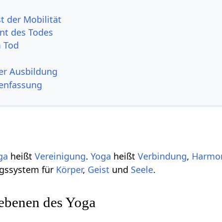
t der Mobilität
t des Todes
 Tod
er Ausbildung
nfassung
ga
heißt
Vereinigung
.
Yoga
heißt
Verbindung
,
Harmo
ngssystem für
Körper
,
Geist
und
Seele
.
ebenen des Yoga