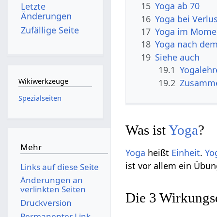
15
Yoga ab 70
Letzte
Änderungen
16
Yoga bei Verlus
Zufällige Seite
17
Yoga im Momen
18
Yoga nach dem
19
Siehe auch
19.1
Yogalehr
Wikiwerkzeuge
19.2
Zusamme
Spezialseiten
Was ist
Yoga
?
Mehr
Yoga
heißt
Einheit
.
Yo
ist vor allem ein Übu
Links auf diese Seite
Änderungen an
verlinkten Seiten
Die 3 Wirkungs
Druckversion
Permanenter Link