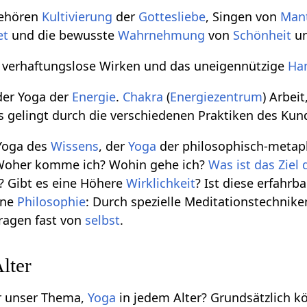
ehören
Kultivierung
der
Gottesliebe
, Singen von
Man
et
und die bewusste
Wahrnehmung
von
Schönheit
u
s verhaftungslose Wirken und das uneigennützige
Ha
der Yoga der
Energie
.
Chakra
(
Energiezentrum
) Arbeit
as gelingt durch die verschiedenen Praktiken des Kun
 Yoga des
Wissens
, der
Yoga
der philosophisch-metaph
oher komme ich? Wohin gehe ich?
Was ist das Ziel
? Gibt es eine Höhere
Wirklichkeit
? Ist diese erfahr
ine
Philosophie
: Durch spezielle Meditationstechn
ragen fast von
selbst
.
lter
r unser Thema,
Yoga
in jedem Alter? Grundsätzlich k