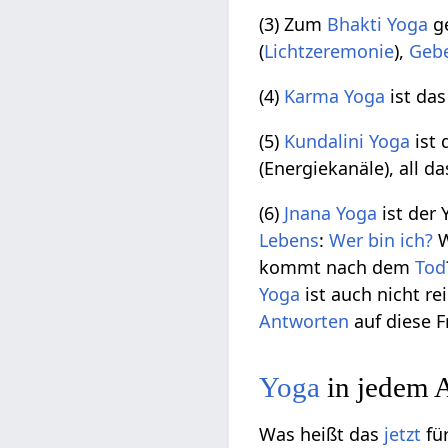
(3) Zum
Bhakti Yoga
g
(
Lichtzeremonie
),
Geb
(4)
Karma Yoga
ist da
(5)
Kundalini Yoga
ist 
(Energiekanäle), all d
(6)
Jnana Yoga
ist der
Lebens
:
Wer bin ich?
W
kommt nach dem
Tod
Yoga
ist auch nicht re
Antworten
auf diese F
Yoga
in jedem A
Was heißt das
jetzt
fü