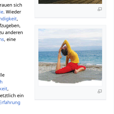
rauen sich
ie
. Wieder
ndigkeit
,
fzugeben,
zu anderen
ns
, eine
lle
ch
keit
,
etztlich ein
Erfahrung