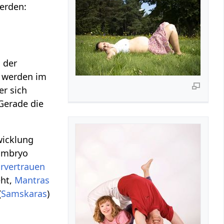
werden:
, der
werden im
er sich
 Gerade die
wicklung
Embryo
rvertrauen
ht,
Mantras
(
Samskaras
)