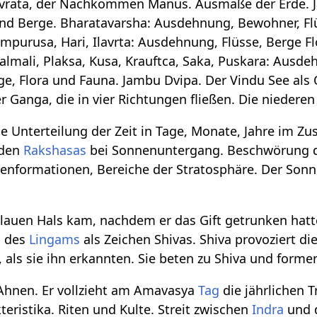
yavrata, der Nachkommen Manus. Ausmaße der Erde. 
nd Berge. Bharatavarsha: Ausdehnung, Bewohner, Fl
mpurusa, Hari, Ilavrta: Ausdehnung, Flüsse, Berge F
almali, Plaksa, Kusa, Krauftca, Saka, Puskara: Ausde
ge, Flora und Fauna. Jambu Dvipa. Der Vindu See als 
er Ganga, die in vier Richtungen fließen. Die niedere
e Unterteilung der Zeit in Tage, Monate, Jahre im 
 den
Rakshasas
bei Sonnenuntergang. Beschwörung d
nformationen, Bereiche der Stratosphäre. Der Sonne
lauen Hals kam, nachdem er das Gift getrunken hatt
g
des
Lingams
als Zeichen Shivas. Shiva provoziert d
, als sie ihn erkannten. Sie beten zu Shiva und form
e Ahnen. Er vollzieht am Amavasya
Tag
die jährlichen 
eristika. Riten und Kulte. Streit zwischen
Indra
und 