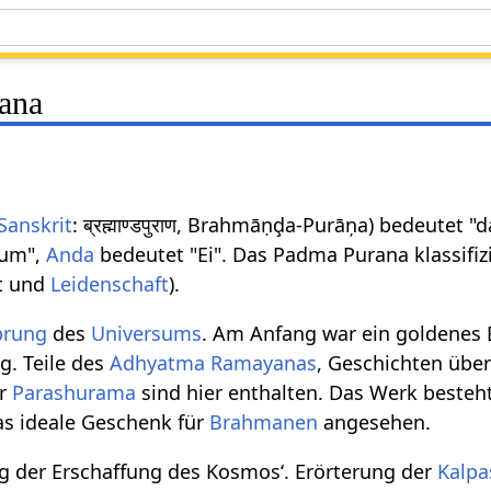
ana
Sanskrit
: ब्रह्माण्डपुराण, Brahmāṇḑa-Purāņa) bedeutet 
sum",
Anda
bedeutet "Ei". Das Padma Purana klassifi
it und
Leidenschaft
).
prung
des
Universums
. Am Anfang war ein goldenes 
g. Teile des
Adhyatma Ramayanas
, Geschichten übe
ar
Parashurama
sind hier enthalten. Das Werk besteh
as ideale Geschenk für
Brahmanen
angesehen.
ung der Erschaffung des Kosmos‘. Erörterung der
Kalpa