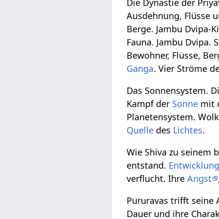
Die Dynastie der Pri
Ausdehnung, Flüsse u
Berge. Jambu Dvipa-Ki
Fauna. Jambu Dvipa. S
Bewohner, Flüsse, Ber
Ganga
. Vier Ströme d
Das Sonnensystem. Di
Kampf der
Sonne
mit
Planetensystem. Wolke
Quelle
des
Lichtes
.
Wie Shiva zu seinem b
entstand.
Entwicklun
verflucht. Ihre
Angst
Pururavas trifft sein
Dauer und ihre Charakt