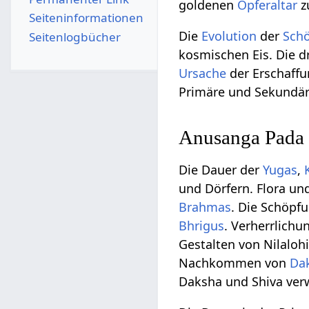
goldenen
Opferaltar
z
Seiten­­informationen
Die
Evolution
der
Sch
Seitenlogbücher
kosmischen Eis. Die dr
Ursache
der Erschaff
Primäre und Sekundär
Anusanga Pada
Die Dauer der
Yugas
,
und Dörfern. Flora un
Brahmas
. Die Schöpf
Bhrigus
. Verherrlich
Gestalten von Nilaloh
Nachkommen von
Da
Daksha und Shiva ver