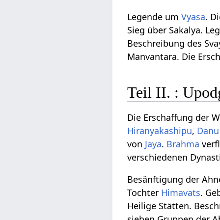
Legende um
Vyasa
. D
Sieg über Sakalya. Le
Beschreibung des Sva
Manvantara. Die Ersc
Teil II. : Upo
Die Erschaffung der 
Hiranyakashipu
,
Danu
von
Jaya
.
Brahma
verf
verschiedenen Dynast
Besänftigung der Ahne
Tochter
Himavats
. Ge
Heilige Stätten. Besch
sieben Gruppen der A