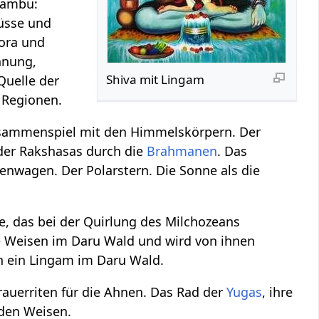
Jambu:
üsse und
lora und
hnung,
Shiva mit Lingam
Quelle der
n Regionen.
Zusammenspiel mit den Himmelskörpern. Der
er Rakshasas durch die
Brahmanen
. Das
nwagen. Der Polarstern. Die Sonne als die
e, das bei der Quirlung des Milchozeans
ie Weisen im Daru Wald und wird von ihnen
en ein Lingam im Daru Wald.
Trauerriten für die Ahnen. Das Rad der
Yugas
, ihre
den Weisen.