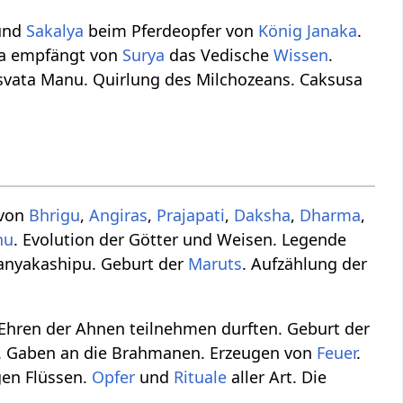
und
Sakalya
beim Pferdeopfer von
König
Janaka
.
ya empfängt von
Surya
das Vedische
Wissen
.
vata Manu. Quirlung des Milchozeans. Caksusa
 von
Bhrigu
,
Angiras
,
Prajapati
,
Daksha
,
Dharma
,
hu
. Evolution der Götter und Weisen. Legende
ranyakashipu. Geburt der
Maruts
. Aufzählung der
Ehren der Ahnen teilnehmen durften. Geburt der
n. Gaben an die Brahmanen. Erzeugen von
Feuer
.
igen Flüssen.
Opfer
und
Rituale
aller Art. Die