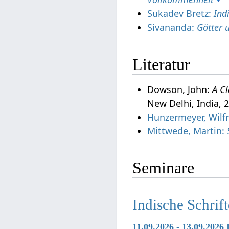
Sukadev Bretz:
Ind
Sivananda:
Götter 
Literatur
Dowson, John:
A Cl
New Delhi, India, 
Hunzermeyer, Wilf
Mittwede, Martin:
Seminare
Indische Schrif
11.09.2026 - 13.09.2026