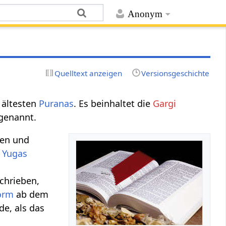
Anonym
Quelltext anzeigen
Versionsgeschichte
r ältesten
Puranas
. Es beinhaltet die
Gargi
 genannt.
hen und
r
Yugas
chrieben,
orm
ab dem
e, als das