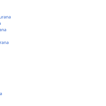
urana
a
ana
rana
a