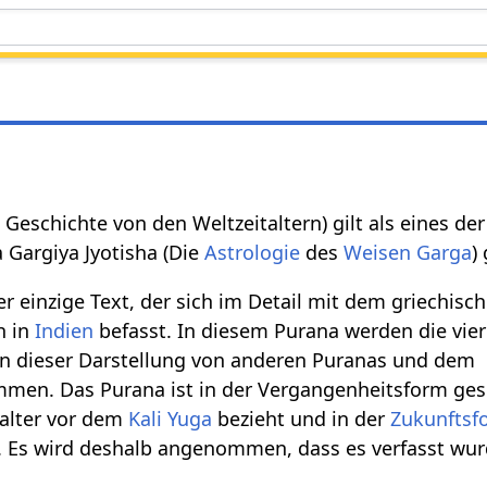
 Geschichte von den Weltzeitaltern) gilt als eines de
a Gargiya Jyotisha (Die
Astrologie
des
Weisen
Garga
)
er einzige Text, der sich im Detail mit dem griechisc
h in
Indien
befasst. In diesem Purana werden die vie
in dieser Darstellung von anderen Puranas und dem
en. Das Purana ist in der Vergangenheitsform ges
talter vor dem
Kali Yuga
bezieht und in der
Zukunftsf
. Es wird deshalb angenommen, dass es verfasst wurd