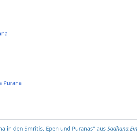
ana
a Purana
na in den Smritis, Epen und Puranas" aus
Sadhana.Ein