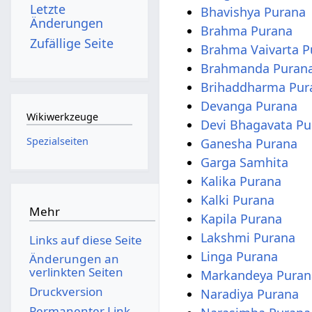
Letzte
Bhavishya Purana
Änderungen
Brahma Purana
Zufällige Seite
Brahma Vaivarta P
Brahmanda Puran
Brihaddharma Pur
Devanga Purana
Wikiwerkzeuge
Devi Bhagavata Pu
Spezialseiten
Ganesha Purana
Garga Samhita
Kalika Purana
Kalki Purana
Mehr
Kapila Purana
Lakshmi Purana
Links auf diese Seite
Linga Purana
Änderungen an
verlinkten Seiten
Markandeya Puran
Druckversion
Naradiya Purana
Permanenter Link