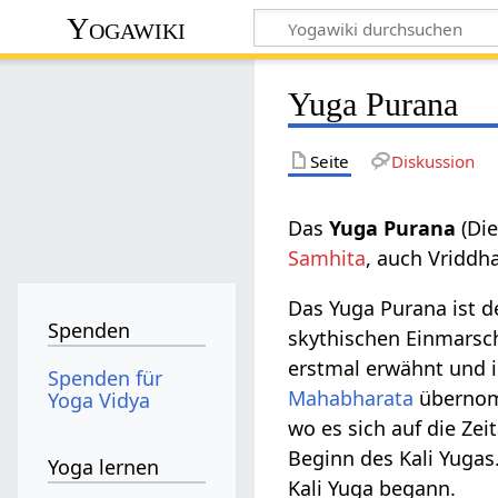
Yogawiki
Yuga Purana
Seite
Diskussion
Das
Yuga Purana
(Die
Samhita
, auch Vriddh
Das Yuga Purana ist d
Spenden
skythischen Einmarsc
erstmal erwähnt und 
Spenden für
Mahabharata
übernomm
Yoga Vidya
wo es sich auf die Zei
Beginn des Kali Yugas
Yoga lernen
Kali Yuga begann.