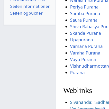
Narasimha Purana
Seiten­­informationen
Periya Purana
Seitenlogbücher
Samba Purana
Saura Purana
Shiva Rahasya Pur
Skanda Purana
Upapurana
Vamana Purana
Varaha Purana
Vayu Purana
Vishnudharmottar
Purana
Weblinks
Sivananda: "Sadha
Vollkommenheit