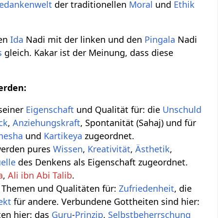
edankenwelt
der traditionellen
Moral
und
Ethik
den
Ida
Nadi mit der linken und den
Pingala
Nadi
s
gleich. Kakar ist der Meinung, dass diese
erden:
 seiner
Eigenschaft
und Qualität für: die
Unschuld
ck
,
Anziehungskraft
, Spontanität (Sahaj) und für
nesha
und
Kartikeya
zugeordnet.
 werden pures
Wissen
,
Kreativität
,
Ästhetik
,
elle
des Denkens als Eigenschaft zugeordnet.
a
,
Ali ibn Abi Talib
.
n Themen und Qualitäten für:
Zufriedenheit
, die
ekt
für andere. Verbundene Gottheiten sind hier:
lten hier: das
Guru
-
Prinzip
,
Selbstbeherrschung