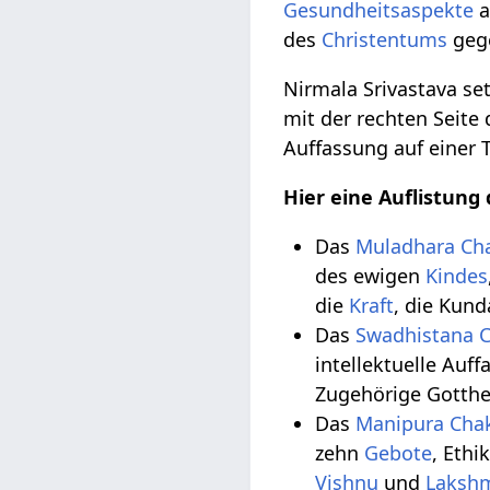
Gesundheitsaspekte
a
des
Christentums
geg
Nirmala Srivastava se
mit der rechten Seite
Auffassung auf einer T
Hier eine Auflistung
Das
Muladhara Ch
des ewigen
Kindes
die
Kraft
, die Kund
Das
Swadhistana 
intellektuelle Auf
Zugehörige Gotthe
Das
Manipura Cha
zehn
Gebote
, Ethi
Vishnu
und
Laksh