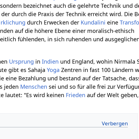
ondern bezeichnet auch die gelehrte Technik und d
, der durch die Praxis der Technik erreicht wird. Die
irklichung
durch Erwecken der
Kundalini
eine
Transf
renden auf die höhere Ebene einer moralisch-ethisch
eitlich fühlenden, in sich ruhenden und ausgegliche
inen
Ursprung
in
Indien
und England, wohin Nirmala S
ute gibt es Sahaja
Yoga
Zentren in fast 100 Ländern w
nie eine Bezahlung und bestand auf der Tatsache, das
es jeden
Menschen
sei und so für alle frei zur Verfüg
ate lautet: "Es wird keinen
Frieden
auf der Welt geben,