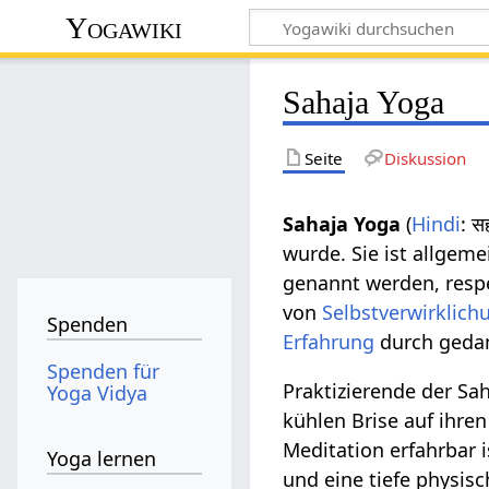
Yogawiki
Sahaja Yoga
Seite
Diskussion
Sahaja Yoga
(
Hindi
: 
wurde. Sie ist allgem
genannt werden, respe
von
Selbstverwirklich
Spenden
Erfahrung
durch geda
Spenden für
Praktizierende der Sa
Yoga Vidya
kühlen Brise auf ihre
Meditation erfahrbar 
Yoga lernen
und eine tiefe physi