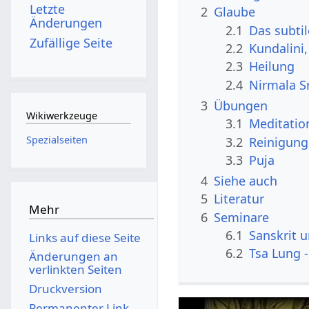
Letzte
2
Glaube
Änderungen
2.1
Das subti
Zufällige Seite
2.2
Kundalini
2.3
Heilung
2.4
Nirmala S
3
Übungen
Wikiwerkzeuge
3.1
Meditatio
Spezialseiten
3.2
Reinigung
3.3
Puja
4
Siehe auch
5
Literatur
Mehr
6
Seminare
6.1
Sanskrit 
Links auf diese Seite
6.2
Tsa Lung -
Änderungen an
verlinkten Seiten
Druckversion
Permanenter Link