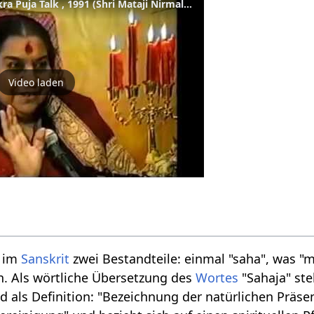
Sahaja Yoga - Hamsa chakra Puja Talk , 1991 (Shri Mataji Nirmala Devi)
Video laden
t im
Sanskrit
zwei Bestandteile: einmal "saha", was "m
n. Als wörtliche Übersetzung des
Wortes
"Sahaja" st
d als Definition: "Bezeichnung der natürlichen Präs