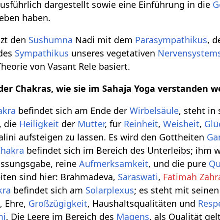
usführlich dargestellt sowie eine Einführung in die
G
eben haben.
tzt den
Sushumna
Nadi mit dem
Parasympathikus
, 
 des
Sympathikus
unseres vegetativen
Nervensystem
heorie von Vasant Rele basiert.
 der Chakras, wie sie im Sahaja Yoga verstanden w
akra
befindet sich am Ende der
Wirbelsäule
, steht in
, die
Heiligkeit
der
Mutter
, für
Reinheit
,
Weisheit
,
Glü
alini aufsteigen zu lassen. Es wird den Gottheiten
Ga
Chakra
befindet sich im Bereich des Unterleibs; ihm
fassungsgabe, reine
Aufmerksamkeit
, und die pure
Qu
iten sind hier: Brahmadeva,
Saraswati
,
Fatimah Zahr
kra
befindet sich am
Solarplexus
; es steht mit seine
k, Ehre,
Großzügigkeit
, Haushaltsqualitäten und
Resp
mi
. Die Leere im Bereich des
Magens
, als Qualität ge