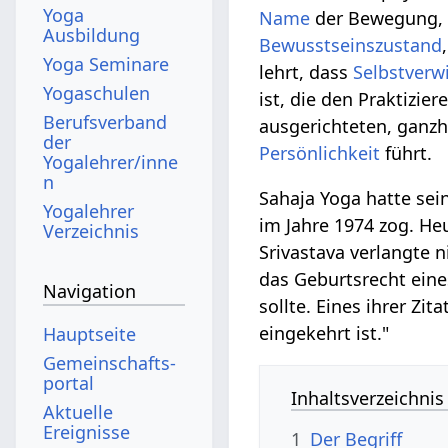
Yoga
Name
der Bewegung, s
Ausbildung
Bewusstseinszustand
Yoga Seminare
lehrt, dass
Selbstverw
Yogaschulen
ist, die den Praktizie
Berufsverband
ausgerichteten, ganzh
der
Persönlichkeit
führt.
Yogalehrer/inne
n
Sahaja Yoga hatte se
Yogalehrer
im Jahre 1974 zog. He
Verzeichnis
Srivastava verlangte 
das Geburtsrecht ein
Navigation
sollte. Eines ihrer Zit
eingekehrt ist."
Hauptseite
Gemeinschafts­
portal
Inhaltsverzeichnis
Aktuelle
Ereignisse
1
Der Begriff