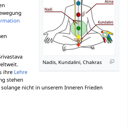
en
 Bewegung
ormation
nen
rivastava
Nadis, Kundalini, Chakras
eltweit.
s ihre
Lehre
ung stehen
 solange nicht in unserem Inneren Frieden