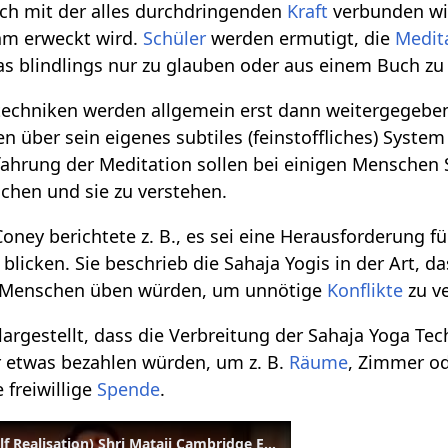
ch mit der alles durchdringenden
Kraft
verbunden wi
hm erweckt wird.
Schüler
werden ermutigt, die
Medit
as blindlings nur zu glauben oder aus einem Buch zu 
techniken werden allgemein erst dann weitergegeben,
 über sein eigenes subtiles (feinstoffliches) System 
fahrung der Meditation sollen bei einigen Menschen S
chen und sie zu verstehen.
Coney berichtete z. B., es sei eine Herausforderung f
 blicken. Sie beschrieb die Sahaja Yogis in der Art, 
n Menschen üben würden, um unnötige
Konflikte
zu v
argestellt, dass die Verbreitung der Sahaja Yoga Tech
 etwas bezahlen würden, um z. B.
Räume
, Zimmer od
 freiwillige
Spende
.
Kundalini Sahaja Yoga (Self Realisation) Shri Mataji Cambridge England 1984 (Kundalini Yoga Sahaja)