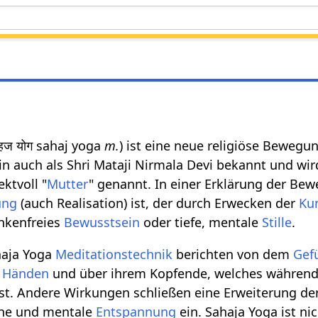
सहज योग sahaj yoga
m.
) ist eine neue religiöse Bewegu
ein auch als Shri Mataji Nirmala Devi bekannt und wir
ktvoll "
Mutter
" genannt. In einer Erklärung der Be
ung
(auch Realisation) ist, der durch Erwecken der
Ku
nkenfreies
Bewusstsein
oder tiefe, mentale
Stille
.
haja Yoga
Meditationstechnik
berichten von dem
Gef
n
Händen
und über ihrem Kopfende, welches während
ist. Andere Wirkungen schließen eine Erweiterung der
sche und mentale
Entspannung
ein. Sahaja Yoga ist ni