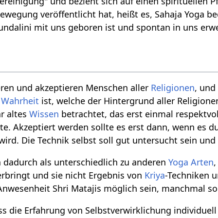
ereinigung" und bezieht sich auf einen spirituellen Pf
ewegung veröffentlicht hat, heißt es, Sahaja Yoga be
 Kundalini mit uns geboren ist und spontan in uns er
ren und akzeptieren Menschen aller
Religionen
, und
e
Wahrheit
ist, welche der Hintergrund aller Religione
r altes
Wissen
betrachtet, das erst einmal respektvo
te. Akzeptiert werden sollte es erst dann, wenn es 
rd. Die Technik selbst soll gut untersucht sein und
n dadurch als unterschiedlich zu anderen
Yoga Arten
erbringt und sie nicht Ergebnis von
Kriya
-Techniken 
 Anwesenheit Shri Matajis möglich sein, manchmal sog
ss die Erfahrung von Selbstverwirklichung individue