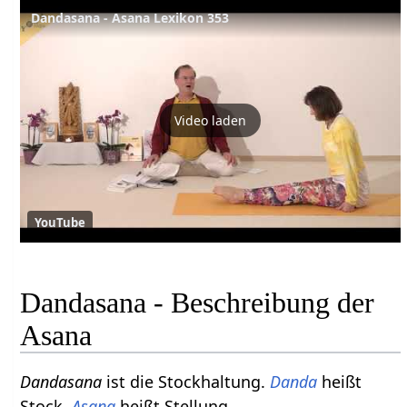
Dandasana - Asana Lexikon 353
Video laden
YouTube
Dandasana - Beschreibung der
Asana
Dandasana
ist die Stockhaltung.
Danda
heißt
Stock.
Asana
heißt Stellung.