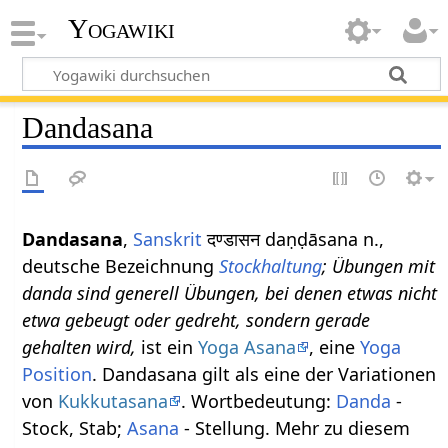
Yogawiki
Dandasana
Dandasana
,
Sanskrit
दण्डासन daṇḍāsana n.,
deutsche Bezeichnung
Stockhaltung
; Übungen mit
danda sind generell Übungen, bei denen etwas nicht
etwa gebeugt oder gedreht, sondern gerade
gehalten wird,
ist ein
Yoga Asana
, eine
Yoga
Position
. Dandasana gilt als eine der Variationen
von
Kukkutasana
. Wortbedeutung:
Danda
-
Stock, Stab;
Asana
- Stellung. Mehr zu diesem