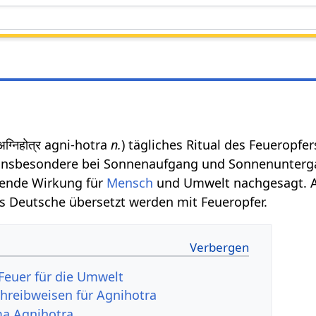
 अग्निहोत्र agni-hotra
n.
) tägliches Ritual des Feueropfer
s insbesondere bei Sonnenaufgang und Sonnenuntergan
dende Wirkung für
Mensch
und Umwelt nachgesagt. Agn
s Deutsche übersetzt werden mit Feueropfer.
 Feuer für die Umwelt
hreibweisen für Agnihotra
a Agnihotra