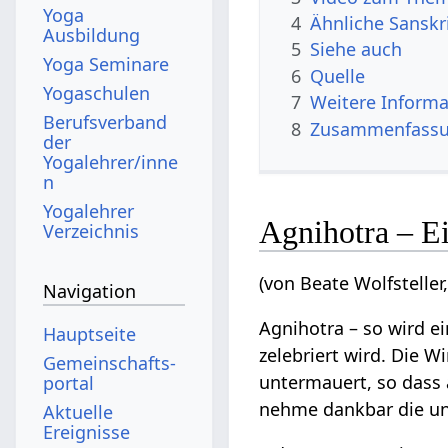
Yoga
4
Ähnliche Sanskr
Ausbildung
5
Siehe auch
Yoga Seminare
6
Quelle
Yogaschulen
7
Weitere Informa
Berufsverband
8
Zusammenfassun
der
Yogalehrer/inne
n
Yogalehrer
Agnihotra – E
Verzeichnis
(von Beate Wolfsteller
Navigation
Agnihotra – so wird e
Hauptseite
zelebriert wird. Die 
Gemeinschafts­
untermauert, so dass 
portal
nehme dankbar die uns 
Aktuelle
Ereignisse