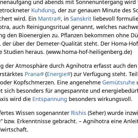
nenaufgang und abends mit Sonnenuntergang wird für
getrockneter
Kuhdung
, der zur genauen Minute des 
chert wird. Ein
Mantra
, in
Sanskrit
liebevoll formuli
tra, auch Reinigungsritual genannt, welches nachwe
ng den Bioenergien zu. Pflanzen bekommen ohne D
 der über der Demeter-Qualität steht. Der Homa-Hof 
e Studien heraus. (www.homa-hof-heiligenberg.de)
ng der Atmosphäre durch Agnihotra erfasst auch den
erstärktes
Prana
(
Energie
) zur Verfügung steht. Te
- oder Kopfschmerzen. Eine angenehme
Gemütsruhe
u
et sich besonders für angespannte und energiebedür
xis wird die
Entspannung
besonders wirkungsvoll.
efertes Wissen sogenannter
Rishis
(Seher) wurde inzwi
“ bzw. Erkenntnisse gebracht. – Agnihotra eine Anle
wirtschaft.