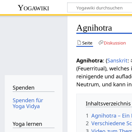
Yogawiki
Agnihotra
Seite
Diskussion
Agnihotra
: (
Sanskrit
:
(Feuerritual), welche
reinigende und aufla
Neutrum, und kann in
Spenden
Spenden für
Inhaltsverzeichnis
Yoga Vidya
1
Agnihotra – Ein
2
Verschiedene Sc
Yoga lernen
3
Video zum Them