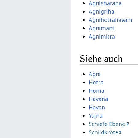
Agnisharana
Agnigriha
Agnihotrahavani
Agnimant
Agnimitra
Siehe auch
Agni
Hotra
Homa
Havana
Havan
Yajna
Schiefe Ebene
Schildkröte