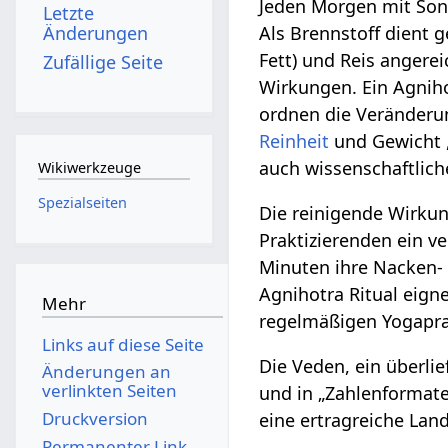
Jeden Morgen mit Son
Letzte
Änderungen
Als Brennstoff dient 
Fett) und Reis angerei
Zufällige Seite
Wirkungen. Ein Agniho
ordnen die Veränderu
Reinheit
und Gewicht ,
auch wissenschaftlich
Wikiwerkzeuge
Spezialseiten
Die reinigende Wirku
Praktizierenden ein v
Minuten ihre Nacken
Agnihotra Ritual eign
Mehr
regelmäßigen Yogapra
Links auf diese Seite
Die Veden, ein überli
Änderungen an
verlinkten Seiten
und in „Zahlenformate
Druckversion
eine ertragreiche Land
Permanenter Link