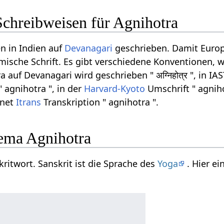
Schreibweisen für Agnihotra
n in Indien auf
Devanagari
geschrieben. Damit Europ
ömische Schrift. Es gibt verschiedene Konventionen, w
auf Devanagari wird geschrieben " अग्निहोत्र ", in IA
" agnihotra ", in der
Harvard-Kyoto
Umschrift " agniho
rnet
Itrans
Transkription " agnihotra ".
ema Agnihotra
kritwort. Sanskrit ist die Sprache des
Yoga
. Hier e