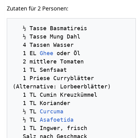
Zutaten für 2 Personen:
   ½ Tasse Basmatireis

   ½ Tasse Mung Dahl

   4 Tassen Wasser

   1 EL 
Ghee
 oder Öl

   2 mittlere Tomaten

   1 TL Senfsaat

   1 Priese Curryblätter 
(Alternative: Lorbeerblätter)

   1 TL Cumin Kreuzkümmel

   1 TL Koriander

   ½ TL 
Curcuma
   ½ TL 
Asafoetida
   1 TL Ingwer, frisch

   Salz nach Geschmack
